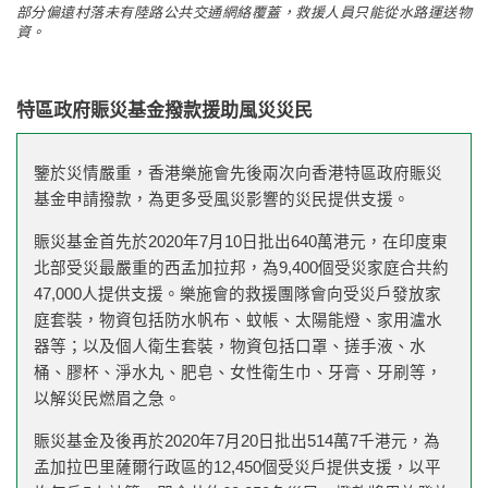
部分偏遠村落未有陸路公共交通網絡覆蓋，救援人員只能從水路運送物
資。
特區政府賑災基金撥款援助風災災民
鑒於災情嚴重，香港樂施會先後兩次向香港特區政府賑災
基金申請撥款，為更多受風災影響的災民提供支援。
賑災基金首先於2020年7月10日批出640萬港元，在印度東
北部受災最嚴重的西孟加拉邦，為9,400個受災家庭合共約
47,000人提供支援。樂施會的救援團隊會向受災戶發放家
庭套裝，物資包括防水帆布、蚊帳、太陽能燈、家用瀘水
器等；以及個人衛生套裝，物資包括口罩、搓手液、水
桶、膠杯、淨水丸、肥皂、女性衛生巾、牙膏、牙刷等，
以解災民燃眉之急。
賑災基金及後再於2020年7月20日批出514萬7千港元，為
孟加拉巴里薩爾行政區的12,450個受災戶提供支援，以平