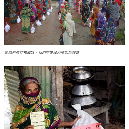
颱風將農作物摧毀，我們向災民派發緊急糧食。