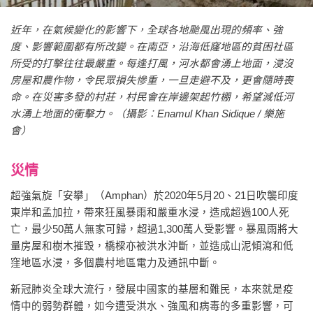
近年，在氣候變化的影響下，全球各地颱風出現的頻率、強
度、影響範圍都有所改變。在南亞，沿海低窿地區的貧困社區
所受的打擊往往最嚴重。每逢打風，河水都會湧上地面，浸沒
房屋和農作物，令民眾損失慘重，一旦走避不及，更會隨時喪
命。在災害多發的村莊，村民會在岸邊架起竹棚，希望減低河
水湧上地面的衝擊力。（攝影︰Enamul Khan Sidique / 樂施
會）
災情
超強氣旋「安攀」（Amphan）於2020年5月20、21日吹襲印度
東岸和孟加拉，帶來狂風暴雨和嚴重水浸，造成超過100人死
亡，最少50萬人無家可歸，超過1,300萬人受影響。暴風雨將大
量房屋和樹木摧毀，橋樑亦被洪水沖斷，並造成山泥傾瀉和低
窪地區水浸，多個農村地區電力及通訊中斷。
新冠肺炎全球大流行，發展中國家的基層和難民，本來就是疫
情中的弱勢群體，如今遭受洪水、強風和病毒的多重影響，可