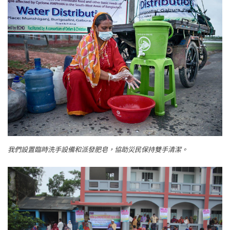
我們設置臨時洗手設備和派發肥皂，協助災民保持雙手清潔。