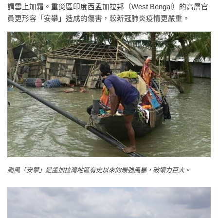
謂雪上加霜。重災區印度西孟加拉邦（West Bengal）的高層官
員更形容「安攀」造成的傷害，較新冠肺炎疫情更嚴重。
颱風「安攀」是孟加拉灣地區有史以來的最強風暴，破壞力巨大。