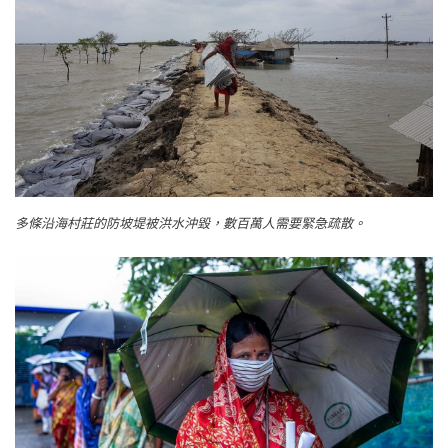
多條沿海村莊的防坡堤被洪水沖毀，數百萬人需要緊急疏散。