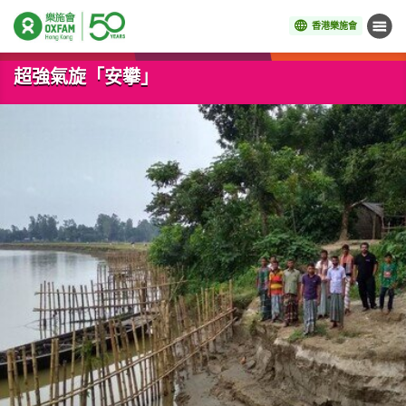
香港樂施會
目錄
開始主要內容
超強氣旋「安攀」