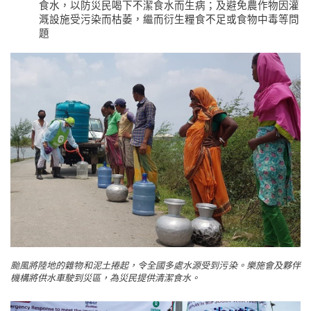
食水，以防災民喝下不潔食水而生病；及避免農作物因灌
溉設施受污染而枯萎，繼而衍生糧食不足或食物中毒等問
題
颱風將陸地的雜物和泥土捲起，令全國多處水源受到污染。樂施會及夥伴
機構將供水車駛到災區，為災民提供清潔食水。