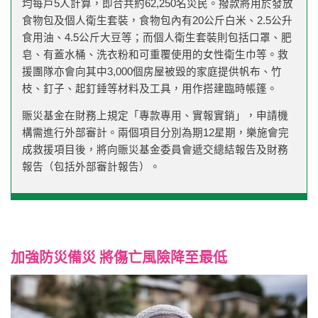
均每戶5人計算，即合共約62,250名災民。撥款將用於發放
食物包及個人衛生套裝，食物包內有20公斤白米、2.5公升
食用油、4.5公斤大豆等；而個人衛生套裝則包括口罩、肥
皂、有蓋水桶、洗衣粉和可重覆使用的女性衛生巾等。救
援團隊亦會向其中3,000個房屋被毀的家庭提供帆布、竹
枝、釘子、起釘錘等材料及工具，用作搭建臨時帳篷。
賑災基金在財務上規定「專款專用、實報實銷」，申請機
構需進行外部審計。兩個項目分別為期12星期，樂施會完
成救援項目後，將向賑災基金委員會遞交總結報告及財務
報告（包括外部審計報告）。
加強防災備災 將傷亡風險降至最低