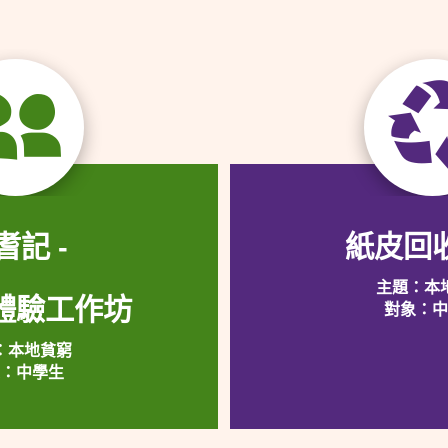
耆記 -
紙皮回
主題：本
體驗工作坊
對象：
：本地貧窮
：中學生