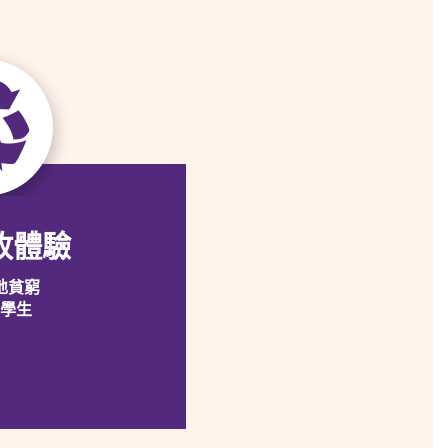
收體驗
地貧窮
中學生