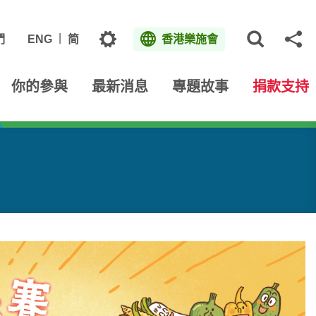
主題
們
ENG
简
香港樂施會
打開網
分
你的參與
最新消息
專題故事
捐款支持