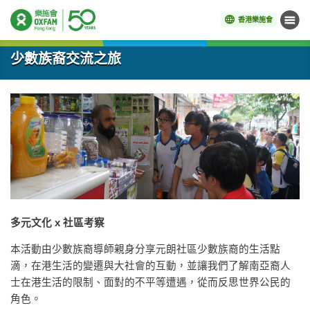
香港樂施會
目錄
開始主要內容
少數族裔交流之旅
多元文化 x 社區考察
本活動由少數族裔導師親身分享元朗社區少數族裔的生活點
滴，在港生活的變遷與大社會的互動，並讓我們了解南亞裔人
士在港生活的限制、面對的不平等遭遇，從而反思世界公民的
角色。