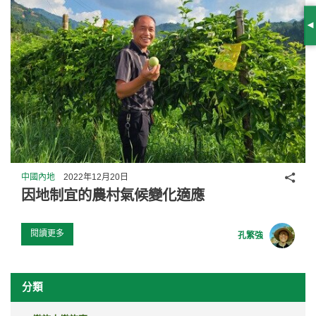
S
分享
中國內地
2022年12月20日
因地制宜的農村氣候變化適應
閱讀更多
孔繁強
分類