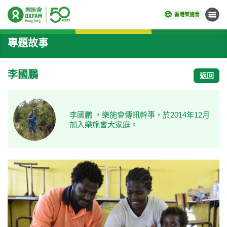
香港樂施會
目錄
開始主要內容
專題故事
李國鵬
返回
李國鵬 ，樂施會傳訊幹事，於2014年12月
加入樂施會大家庭。