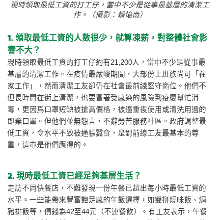
現時領取最低工資的打工仔，當中不少是從事最基層的清潔工
作。（攝影：賴憶南）
1. 領取最低工資的人數很少，就算凍薪，對整體社會影
響不大？
現時領取最低工資的打工仔約有21,200人，當中不少是從事最
基層的清潔工作。在疫情最嚴峻期間，大部份上班族尚可「在
家工作」，然而清潔工友卻仍在社會最前綫堅守崗位。他們不
但長時間在街上清潔，也要冒著受感染的風險到疫廈幫忙消
毒，更因爲口罩短缺被搶高價格，被逼重複使用或清洗用過的
即棄口罩。但他們並無怨言，不辭勞苦服務社區。政府調整最
低工資，令水平不致被通脹蠶食，是對前線工友最基本的尊
重，這亦是他們應得的。
2. 現時最低工資已經足夠基層生活？
走訪不同快餐店，不難發現一份午餐已超出每小時最低工資的
水平。一些能帶來豐富飽足感的午飯選擇，如雙拼燒味飯、焗
豬排飯等，價錢為42至44元（不連餐飲）。有工友表示，午餐