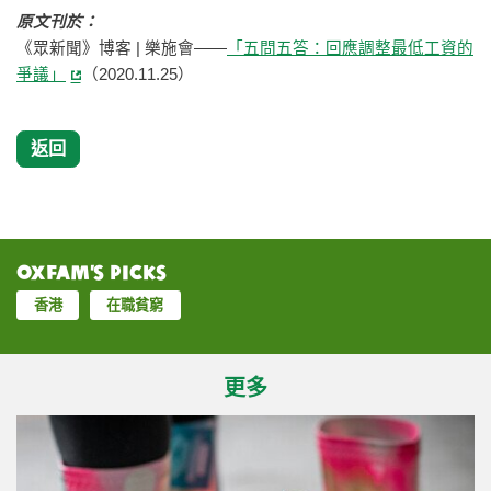
原文刊於：
《眾新聞》博客 | 樂施會——
「五問五答：回應調整最低工資的
爭議」
（2020.11.25）
返回
Oxfam’s Picks
香港
在職貧窮
更多