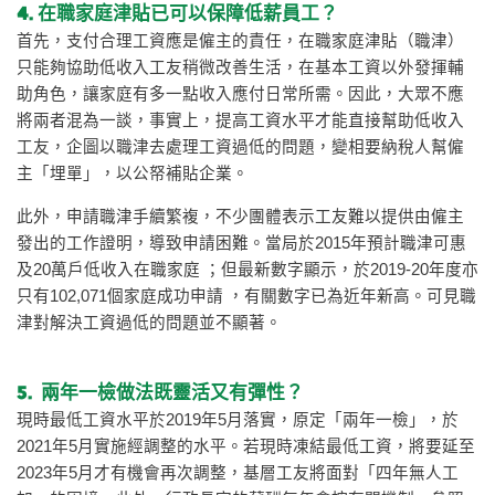
4. 在職家庭津貼已可以保障低薪員工？
首先，支付合理工資應是僱主的責任，在職家庭津貼（職津）
只能夠協助低收入工友稍微改善生活，在基本工資以外發揮輔
助角色，讓家庭有多一點收入應付日常所需。因此，大眾不應
將兩者混為一談，事實上，提高工資水平才能直接幫助低收入
工友，企圖以職津去處理工資過低的問題，變相要納稅人幫僱
主「埋單」，以公帑補貼企業。
此外，申請職津手續繁複，不少團體表示工友難以提供由僱主
發出的工作證明，導致申請困難。當局於2015年預計職津可惠
及20萬戶低收入在職家庭 ；但最新數字顯示，於2019-20年度亦
只有102,071個家庭成功申請 ，有關數字已為近年新高。可見職
津對解決工資過低的問題並不顯著。
5. 兩年一檢做法既靈活又有彈性？
現時最低工資水平於2019年5月落實，原定「兩年一檢」，於
2021年5月實施經調整的水平。若現時凍結最低工資，將要延至
2023年5月才有機會再次調整，基層工友將面對「四年無人工