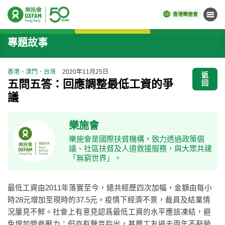
香港樂施會
目錄
開始主要內容
專題故事
香港、澳門、台灣
2020年11月25日
返
五問五答：回應調整最低工資的爭
回
議
樂施會
樂施會是國際扶貧機構，致力透過政策倡
議、社區扶貧及人道救援服務，與大眾共建
「無窮世界」。
最低工資由2011年落實至今，總共經歷四次加幅，金額由每小
時28元增加至現時的37.5元。疫情下經濟不景，裁員及結業情
況屢見不鮮。社會上有意見認爲最低工資的水平應該凍結，避
免增加營商壓力；但亦有聲音指出，基層工友過去兩年不辭勞