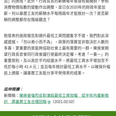
加」的困境。此外，行政長官的薪酬每年會按有關機制，參照
消費物價指數的變動作出調整，並已在2020年的財政年度加
薪。何以基層工友的薪酬水平每隔兩年才能檢討一次？是否薪
酬的調整都存在階級觀念？
剛發表的施政報告對調升最低工資問題隻字不提，我們對此深
感遺憾。「勿以善小而不為」，政策的落實並非取決於人數的
多寡，更重要的是能夠協助社會上最有需要的一群。樂施會期
望行政長官會同行政會議行使最終決定權，考慮「一養一」的
重要原則，及以高於平均綜援水平，將最低工資水平增加至不
低於每小時 41.4 元；並且每年檢討最低工資水平，以確保升幅
追上通脹，讓基層工友能分享辛勞得來的成果。
延伸閱讀：
新聞稿：
樂施會強烈反對凍結最低工資加幅 促半年内重新檢
討 還基層工友合理回報
（2021.02.02）