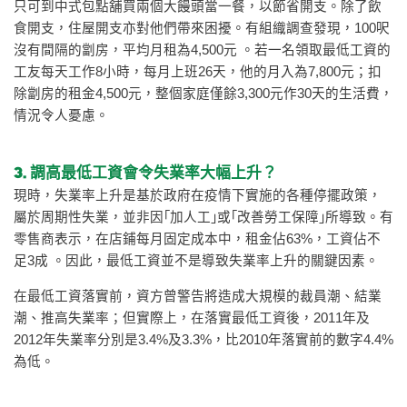
只可到中式包點舖買兩個大饅頭當一餐，以節省開支。除了飲
食開支，住屋開支亦對他們帶來困擾。有組織調查發現，100呎
沒有間隔的劏房，平均月租為4,500元 。若一名領取最低工資的
工友每天工作8小時，每月上班26天，他的月入為7,800元；扣
除劏房的租金4,500元，整個家庭僅餘3,300元作30天的生活費，
情況令人憂慮。
3. 調高最低工資會令失業率大幅上升？
現時，失業率上升是基於政府在疫情下實施的各種停擺政策，
屬於周期性失業，並非因｢加人工｣或｢改善勞工保障｣所導致。有
零售商表示，在店鋪每月固定成本中，租金佔63%，工資佔不
足3成 。因此，最低工資並不是導致失業率上升的關鍵因素。
在最低工資落實前，資方曾警告將造成大規模的裁員潮、結業
潮、推高失業率；但實際上，在落實最低工資後，2011年及
2012年失業率分別是3.4%及3.3%，比2010年落實前的數字4.4%
為低。