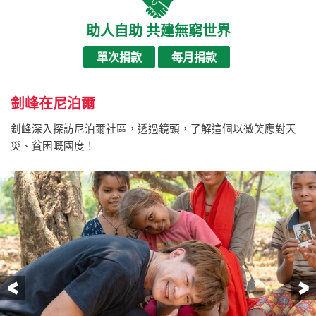
助人自助 共建無窮世界
單次捐款
每月捐款
釗峰在尼泊爾
釗峰深入探訪尼泊爾社區，透過鏡頭，了解這個以微笑應對天
災、貧困嘅國度！
前一頁