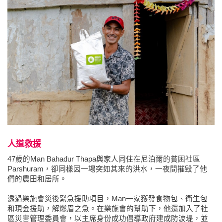
人道救援
47歲的Man Bahadur Thapa與家人同住在尼泊爾的貧困社區
Parshuram，卻同樣因一場突如其來的洪水，一夜間摧毀了他
們的農田和居所。
透過樂施會災後緊急援助項目，Man一家獲發食物包、衛生包
和現金援助，解燃眉之急。在樂施會的幫助下，他還加入了社
區災害管理委員會，以主席身份成功倡導政府建成防波堤，並