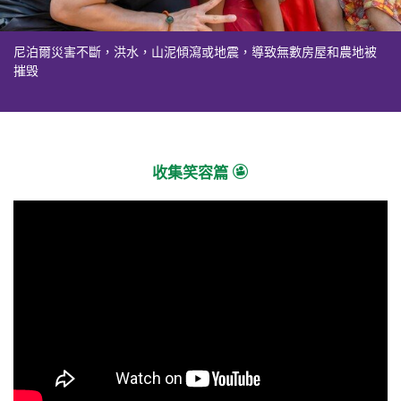
尼泊爾災害不斷，洪水，山泥傾瀉或地震，導致無數房屋和農地被
不少婦女仍然以微笑面對困難
透過樂施會災後緊急援助，為受影響家庭提供食物包、衛生包等必
以微笑應對天災
摧毁
需品
收集笑容篇