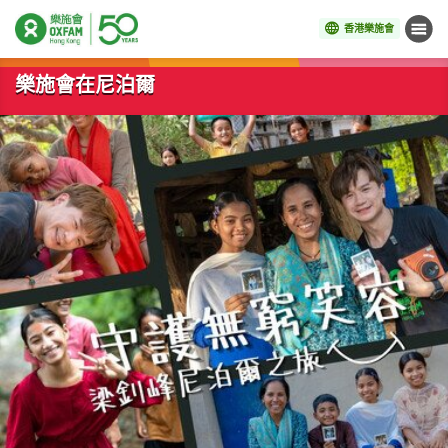
香港樂施會
目錄
開始主要內容
樂施會在尼泊爾