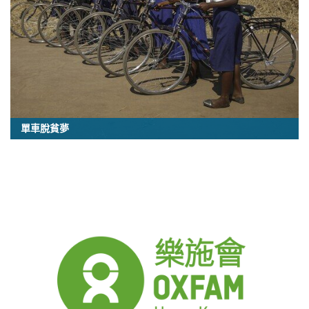
單車脫貧夢