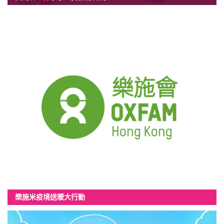
樂施米疫境送暖大行動