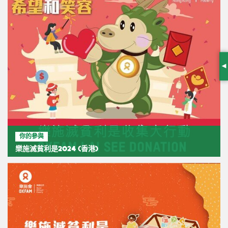
S
你的參與
樂施滅貧利是2024 (香港)