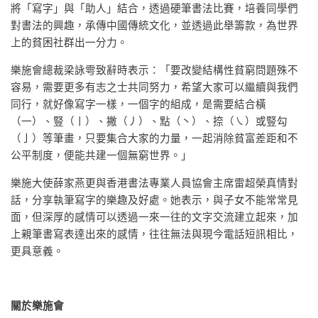
將「寫字」與「助人」結合，透過硬筆書法比賽，培養同學們
對書法的興趣，承傳中國傳統文化，並透過此舉籌款，為世界
上的貧困社群出一分力。
樂施會總裁梁詠雩致辭時表示：「要改變結構性貧窮問題殊不
容易，需要更多有志之士共同努力，希望大家可以繼續與我們
同行，就好像寫字一樣，一個字的組成，是需要結合橫
（一）、豎（丨）、撇（丿）、點（丶）、捺（㇏）或豎勾
（亅）等筆畫，只要集合大家的力量，一起消除貧富差距和不
公平制度，便能共建一個無窮世界。」
樂施大使薛家燕更與香港書法專業人員協會主席雷超榮真情對
話，分享執筆寫字的樂趣及好處。她表示，與子女不能常常見
面，但深厚的感情可以透過一來一往的文字交流建立起來，加
上親筆書寫表達出來的感情，往往無法與現今電話短訊相比，
更具意義。
關於樂施會