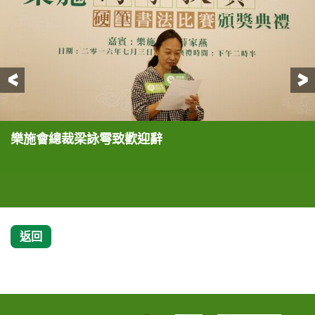
前一頁
樂施會總裁梁詠雩致歡迎辭
樂施大使薛家燕與香港書法專業人員協會主席雷超榮
樂施會總裁梁詠雩(左三)、樂施大使薛家燕(中)及活
樂施會總裁梁詠雩(右)致送紀念品予樂施大使薛家燕
樂施大使薛家燕頒發籌款獎予今次活動熱心籌款之同
樂施大使薛家燕(第三行中)、樂施會總裁梁詠雩(第
(右)真情對話，分享執筆寫字的樂趣及好處
動合辦機構香港書法專業人員協會主席雷超榮(右二)
學們
三行右七)及活動合辦機構香港書法專業人員協會主
及嘉賓們一同主持頒獎典禮儀式
席雷超榮(第三行左六)與得獎學生及嘉賓們合照
返回