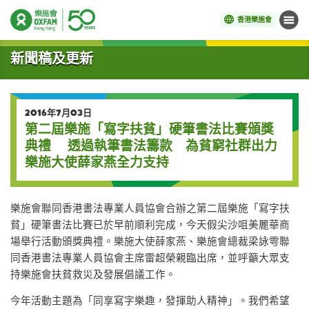
香港樂施會
目錄
開始主要內容
新聞稿及更新
2016年7月03日
第二屆樂施「寫字扶貧」硬筆書法比賽頒獎
典禮 透過執筆書法籌款 為貧窮社群出力
樂施大使薛家燕全力支持
樂施會聯同香港書法專業人員協會合辦之第二屆樂施「寫字扶
貧」硬筆書法比賽已於早前順利完成，今天假尖沙咀美麗華商
場舉行活動頒獎典禮。樂施大使薛家燕、樂施會總裁梁詠雩聯
同香港書法專業人員協會主席雷超榮親臨出席，並呼籲大眾支
持樂施會扶貧救災及發展倡議工作。
今年活動主題為「同享寫字樂趣，發揮助人精神」。我們希望