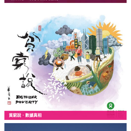
貧窮說．數據真相