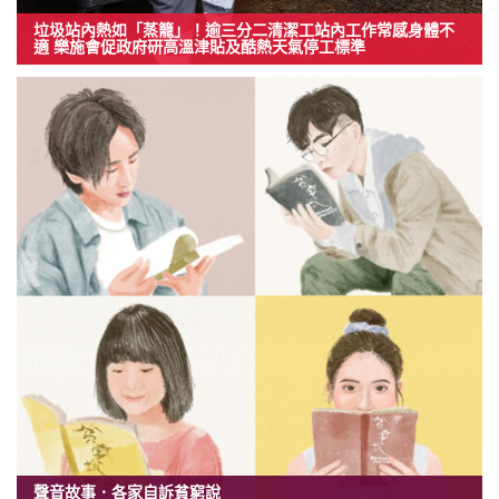
垃圾站內熱如「蒸籠」！逾三分二清潔工站內工作常感身體不
適 樂施會促政府研高溫津貼及酷熱天氣停工標準
聲音故事．各家自訴貧窮說