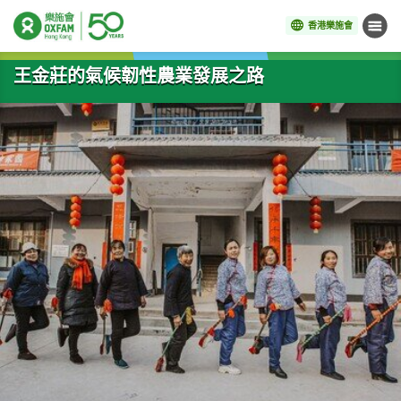
香港樂施會
目錄
開始主要內容
王金莊的氣候韌性農業發展之路