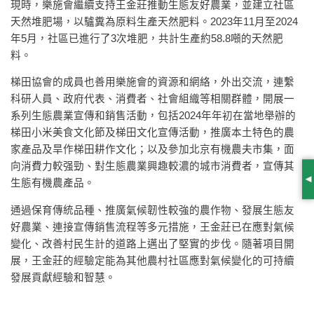
現時，樂施會繼續支持王金莊推動生態友好農業，並建立社區
天然堆肥場，以驢糞為原料生產天然肥料。2023年11月至2024
年5月，社區已進行了3次堆肥，共計生產約58.8噸的天然肥
料。
梯田協會的成員也善用樂施會的資源和網絡，外出交流，連繫
科研人員、政府代表、消費者、社會組織等相關群體，開展一
系列生態農業宣傳和銷售活動，包括2024年年初在當地舉辦的
梯田小米美食文化節及梯田文化宣傳活動，推廣本土特色的農
家產品及旱作梯田耕作文化；以及參加北京有機農夫市集，面
向消費力較强勁、對生態農業興趣較濃的城市消費者，宣傳其
生態有機農產品。
S
通過保育傳統品種、推廣氣候韌性較強的農作物、發展生態友
好農業、連接宣傳銷售流程等多元措施，王金莊已在應對氣候
變化、改善村民生計的道路上邁出了堅實的步伐。隨著項目開
展，王金莊的經驗定能為其他農村社區應對氣候變化的可持續
發展貢獻經驗和智慧。