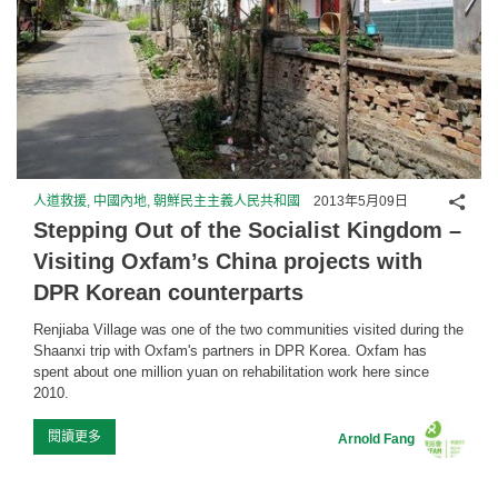
分享
人道救援, 中國內地, 朝鮮民主主義人民共和國
2013年5月09日
Stepping Out of the Socialist Kingdom –
Visiting Oxfam’s China projects with
DPR Korean counterparts
Renjiaba Village was one of the two communities visited during the
Shaanxi trip with Oxfam's partners in DPR Korea. Oxfam has
spent about one million yuan on rehabilitation work here since
2010.
閱讀更多
Arnold Fang