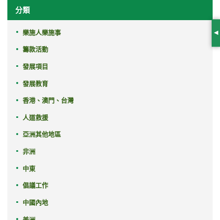
分類
樂施人樂施事
S
籌款活動
發展項目
發展教育
香港、澳門、台灣
人道救援
亞洲其他地區
非洲
中東
倡議工作
中國內地
美洲