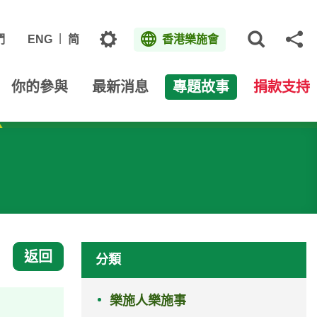
主題
們
ENG
简
香港樂施會
打開網
分
你的參與
最新消息
專題故事
捐款支持
返回
分類
樂施人樂施事