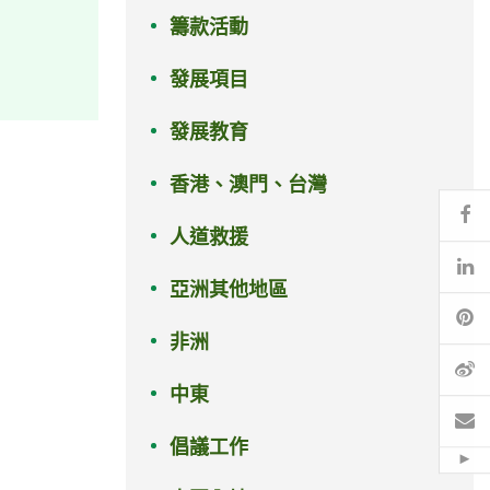
籌款活動
發展項目
發展教育
香港、澳門、台灣
Fa
人道救援
Li
亞洲其他地區
Pi
非洲
微
中東
電
倡議工作
Hid