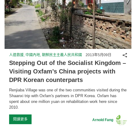
分享
人道救援, 中國內地, 朝鮮民主主義人民共和國
2013年5月09日
Stepping Out of the Socialist Kingdom –
Visiting Oxfam’s China projects with
DPR Korean counterparts
Renjiaba Village was one of the two communities visited during the
Shaanxi trip with Oxfam's partners in DPR Korea. Oxfam has
spent about one million yuan on rehabilitation work here since
2010.
閱讀更多
Arnold Fang