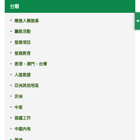
分類
樂施人樂施事
S
籌款活動
發展項目
發展教育
香港、澳門、台灣
人道救援
亞洲其他地區
非洲
中東
倡議工作
中國內地
美洲