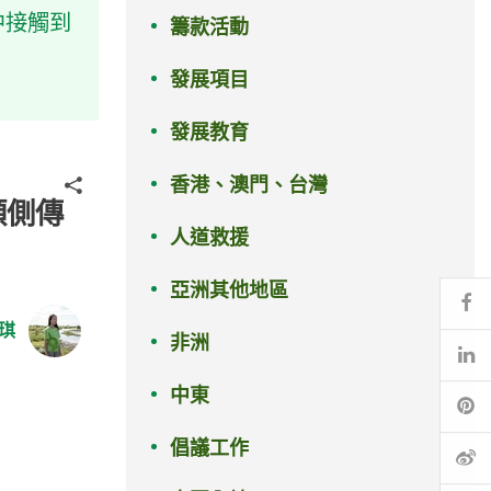
中接觸到
籌款活動
發展項目
發展教育
香港、澳門、台灣
分享
傾側傳
人道救援
亞洲其他地區
Fa
琪
非洲
Li
中東
Pi
倡議工作
微