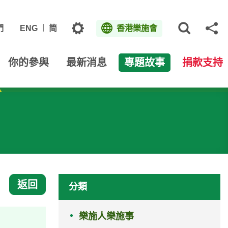
主題
們
ENG
简
香港樂施會
打開網
分
你的參與
最新消息
專題故事
捐款支持
返回
分類
樂施人樂施事