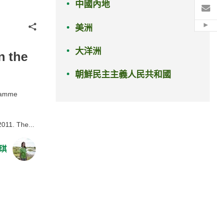
中國內地
電
分享
美洲
Hid
大洋洲
n the
朝鮮民主主義人民共和國
gramme
2011. The...
琪