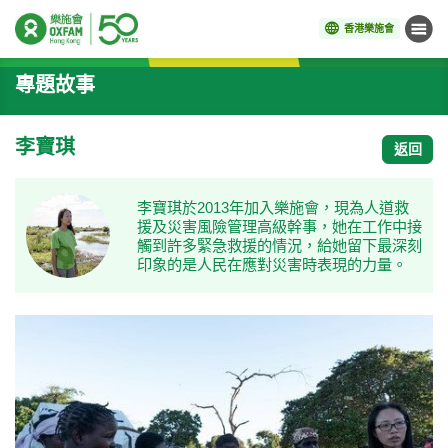
香港樂施會
目錄
開始主要內容
專題故事
李寶琪
返回
李寶琪於2013年加入樂施會，現為人道救
援及災害風險管理高級幹事，她在工作中接
觸到許多緊急救援的情況，給她留下最深刻
印象的是人民在應對災害時表現的力量。