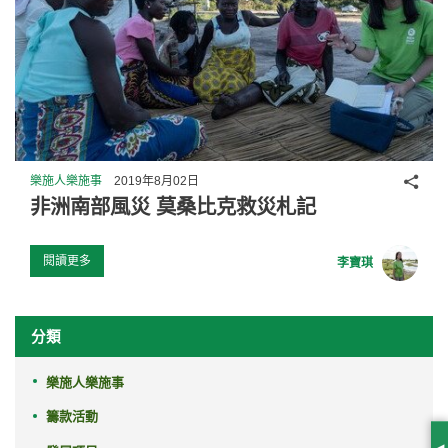
分享
樂施人樂施事
2019年8月02日
非洲南部風災 莫桑比克救災札記
閱讀更多
李寶琪
分類
樂施人樂施事
籌款活動