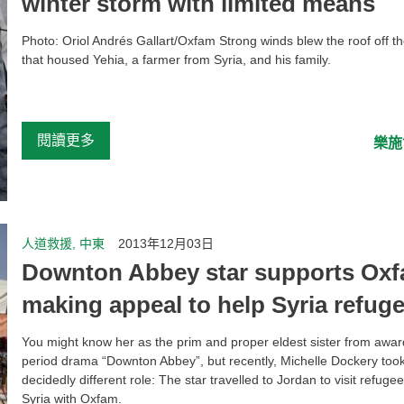
winter storm with limited means
Photo: Oriol Andrés Gallart/Oxfam Strong winds blew the roof off th
that housed Yehia, a farmer from Syria, and his family.
...
閱讀更多
樂施
人道救援, 中東
2013年12月03日
Downton Abbey star supports Oxf
making appeal to help Syria refug
You might know her as the prim and proper eldest sister from awa
period drama “Downton Abbey”, but recently, Michelle Dockery too
decidedly different role: The star travelled to Jordan to visit refuge
Syria with Oxfam.