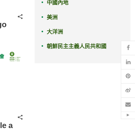
中國內地
分享
美洲
go
大洋洲
朝鮮民主主義人民共和國
Fa
會
Li
Pi
微
電
分享
Hid
le a