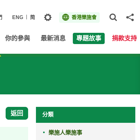
主題
們
ENG
简
香港樂施會
打開網
分
你的參與
最新消息
專題故事
捐款支持
返回
分類
樂施人樂施事