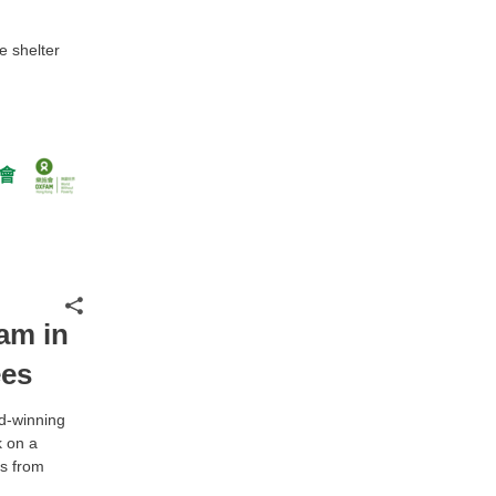
e shelter
會
分享
am in
ees
rd-winning
k on a
es from