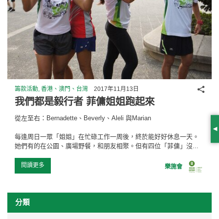
分享
籌款活動, 香港、澳門、台灣
2017年11月13日
我們都是毅行者 菲傭姐姐跑起來
從左至右：Bernadette、Beverly、Aleli 與Marian
S
每逢周日一眾「姐姐」在忙碌工作一周後，終於能好好休息一天。
她們有的在公園、廣場野餐，和朋友相聚。但有四位「菲傭」沒...
閱讀更多
樂施會
分類