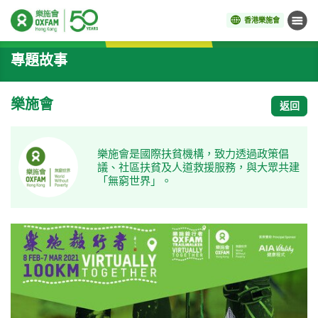
香港樂施會
目錄
開始主要內容
專題故事
樂施會
返回
樂施會是國際扶貧機構，致力透過政策倡
議、社區扶貧及人道救援服務，與大眾共建
「無窮世界」。