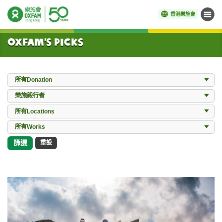
香港樂施會
目錄
開始主要內容
Oxfam’s Picks
Donation
所有Donation
Events
樂施毅行者
Locations
所有Locations
所有Works
所有Works
篩選
重設