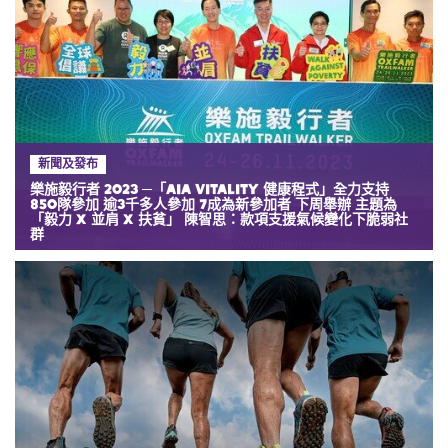
新聞及發布
樂施毅行者 2023 ─「AIA Vitality 健康程式」全力支持
850隊參加 逾3千多人參加 7成為新參加者 下周舉辦 主題為
「毅力 x 並肩 x 扶貧」 陳智思：款項支援氣候變化下脆弱社
群