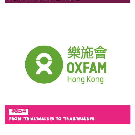
專題故事
From ‘Trial’walker to ‘Trail’walker