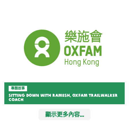
專題故事
Sitting down with Ramesh, Oxfam Trailwalker
coach
顯示更多內容...