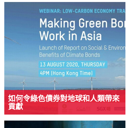
如何令綠色債券對地球和人類帶來
貢獻