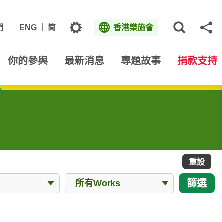
主題
們
ENG
简
香港樂施會
打開網
分
你的參與
最新消息
專題故事
捐款支持
重設
所有Works
篩選
所有Works