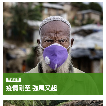
專題故事
疫情剛至 強風又起