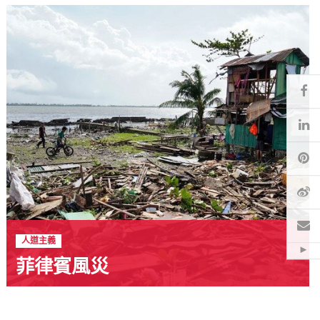
Fa
Li
Pi
微
電
人道主義
Hid
菲律賓風災