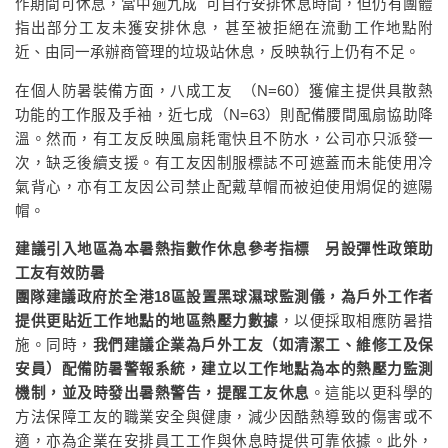
作期間可休息，當中逾九成 可自行安排休息時間，但仍有團體
指出部分工友未獲安排休息，甚至被拒絕在流動工作地點附
近、由同一承辦商管理的垃圾站休息，反映執行上仍有不足。
在個人防暑裝備方面，八成工友 （N=60）獲僱主提供具散熱
功能的工作服及手袖，近七成（N=63）則配備腰間風扇協助降
溫。然而，有工友反映風扇耗電快且不防水，公司亦只派發一
次，缺乏後續支援。有工友因制服標誌不可遮蓋而未能使用冷
氣背心，亦有工友因公司禁止配戴草帽而被迫使用焗促的遮陽
帽。
建議引入地區為本暑熱指數作休息參考指標 另設彈性政策助
工友有效防暑
團隊建議政府於全港18區設置黑球濕球監測儀，為戶外工作者
提供更貼近工作地點的地區熱壓力數據
，以便採取相應防暑措
施。同時，
我們建議企業為戶外工友（如清潔工、維修工及保
安員）配備防暑警報系統，建立以工作地點為本的熱壓力監測
機制，並及時發出暑熱警告，提醒工友休息
。這能以更科學的
方法保障工友的職業安全與健康，減少因酷熱導致的傷害或不
適，亦為企業在安排員工工作與休息時提供可靠依據。此外，