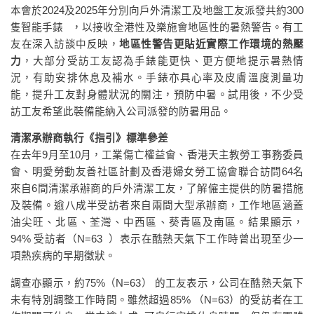
本會於2024及2025年分別向戶外清潔工及地盤工友派發共約300
隻智能手錶 ，以接收全港性及樂施會地區性的暑熱警告。有工
友在深入訪談中反映，
地區性警告更貼近實際工作環境的熱壓
力
，大部分受訪工友認為手錶能更快、更方便地提示暑熱情
況，有助安排休息及補水。手錶亦具心率及皮膚溫度測量功
能，提升工友對身體狀況的關注，預防中暑。試用後，不少受
訪工友希望此裝備能納入公司派發的防暑用品。
清潔承辦商執行《指引》標準參差
在去年9月至10月，工業傷亡權益會、香港天主教勞工事務委員
會、明愛勞動友善社區計劃及香港婦女勞工協會聯合訪問64名
來自6間清潔承辦商的戶外清潔工友，了解僱主提供的防暑措施
及裝備。逾八成半受訪者來自兩間大型承辦商，工作地區涵蓋
油尖旺、北區、荃灣、中西區、葵青區及南區。結果顯示，
94% 受訪者（N=63 ）表示在酷熱天氣下工作時曾出現至少一
項熱疾病的早期徵狀。
調查亦顯示，約75%（N=63） 的工友表示，公司在酷熱天氣下
未有特別調整工作時間。雖然超過85% （N=63）的受訪者在工