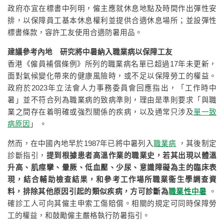
政府亦宜在標書中列明，僱主應就休息地點及時間作出彈性安
排，以保障員工基本休息權利並提供合適休息場所；並設彈性
標書條款，容許工友使用合適防暑用品。
建議參考內地 研究將中暑納入職業病以保障工友
香港《僱員補償條例》所列的職業病名單已超過17年未更新，
面對氣候變化帶來的健康風險時，或不足以保障勞工的權益。
政府於2023年立法會人力事務委員會回應指出，「工作時中
暑」並不符合列為職業病的致病準則，理由是準則要求「與職
業之間存在着明確或強烈關係的疾病，以及通常只涉及
單一致
病原因
」 。
然而，在中國內地早於1987年已將中暑列入
職業病
，其後制定
診斷指引，
提到根據患者高溫作業的職業史，若其出現以體溫
升高、肌痙攣、暈厥、低血壓、少尿、意識障礙為主的臨床表
現，結合輔助檢查結果，和參考工作場所職業衞生學調查資
料，排除其他原因引起的類似疾病，方可診斷為
職業性中暑
。
確診工人可向其僱主申索工傷賠償。相關的規定可同時保障勞
工的權益，和鼓勵僱主嚴格執行防暑指引。