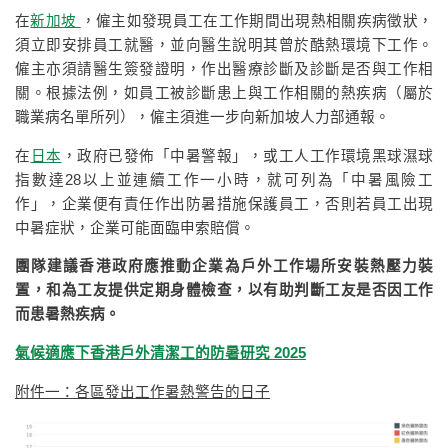
在
新加坡
，僱主如發現員工在工作期間出現熱相關疾病徵狀，
須立即安排員工就醫，並向醫生說明其曾於酷熱環境下工作。
僱主亦須請醫生簽發證明，作出醫療診斷及診斷是否與工作相
關。根據法例，如員工被診斷患上與工作相關的熱疾病（屬於
職業病名單所列），僱主須進一步向新加坡人力部通報。
在
日本
，政府已發佈「中暑警報」，或工人工作環境黑球濕球
指數達28以上並連續工作一小時，就可列為「中暑風險工
作」，企業便有責任作出防暑措施保護員工，否則若員工出現
中暑症狀，企業可能面臨申索賠償。
團隊建議香港政府應推動企業為戶外工作場所安裝熱壓力裝
置，和為工友提供定期身體檢查，以有助判斷工友是否因工作
而患暑熱疾病。
氣候適應下香港戶外清潔工的防暑研究 2025
附件一：各區發出工作暑熱警告的日子