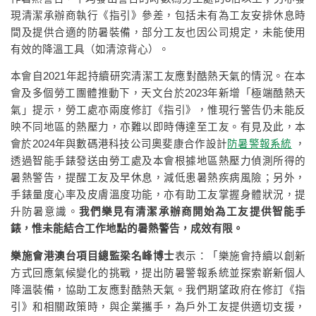
現清潔承辦商執行《指引》參差，包括未有為工友安排休息時
間及提供合適的防暑裝備，部分工友也因公司規定，未能使用
有效的降溫工具（如清涼背心）。
本會自2021年起持續研究清潔工友應對酷熱天氣的情況。在本
會及多個勞工團體推動下，天文台於2023年新增「極端酷熱天
氣」提示，勞工處亦兩度修訂《指引》，惟現行警告仍未能反
映不同地區的熱壓力，亦難以即時傳達至工友。有見及此，本
會於2024年與數碼港科技公司奧斐康合作設計
防暑警報系統
，
透過智能手錶發送由勞工處及本會根據地區熱壓力偵測所得的
暑熱警告，提醒工友及早休息，減低患暑熱疾病風險；另外，
手錶量度心率及皮膚溫度功能，亦有助工友掌握身體狀況，提
升防暑意識。
我們樂見有清潔承辦商開始為工友提供智能手
錶，惟未能結合工作地點的暑熱警告，成效有限。
樂施會港澳台項目總監梁名峰博士
表示：「樂施會持續以創新
方式回應氣候變化的挑戰，提出防暑警報系統並探索嶄新個人
降溫裝備，協助工友應對酷熱天氣。我們期望政府在修訂《指
引》和相關政策時，與企業攜手，為戶外工友提供適切支援，