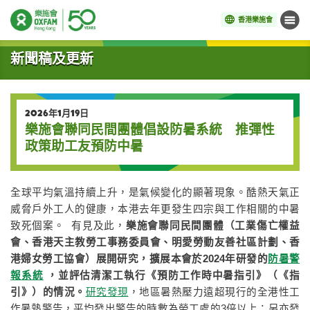
香港樂施會
目錄
開始主要內容
新聞稿及更新
2026年1月19日
樂施會聯同民間團體倡設防暑系統 推彈性
政策助工友預防中暑
全球平均氣溫持續上升，是氣候變化的顯著現象。酷熱天氣正
威脅戶外工人的健康，本港去年更發生四宗與工作相關的中暑
致死個案。 有見及此，
樂施會聯同民間團體（工業傷亡權益
會、香港天主教勞工事務委員會、明愛勞動友善社區計劃、香
港婦女勞工協會）展開研究，擴展本會於2024年研發的
防暑警
報系統
，並評估清潔工執行《預防工作時中暑指引》（《指
引》）的情況。
研究發現
，地區暑熱壓力遠超現行的全港性工
作暑熱警告，平均發出警告的時數為勞工處的3倍以上；另亦發