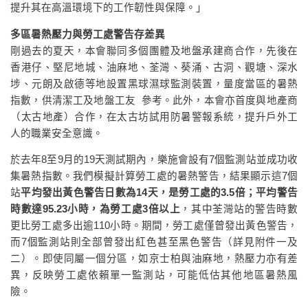
提升其在高溫環境下的工作韌性與保障。」
多區暑熱壓力與勞工處警告存差異
剛過去的夏天，本會聯同多個團體及地盤承建商合作，先後在
香港仔、堅尼地城、油麻地、荃灣、葵涌、古洞、觀塘、深水
埗、元朗及啟德等地設置黑球濕球監測裝置，量度當區的暑熱
指數，供清潔工及地盤工友 參考。此外，本會亦首度與地產商
（太古地產）合作，在太古坊試用防暑警報系統，提升戶外工
人的職業安全意識。
於去年8至9月的19天測試期內，樂施會設有7個監測站並成功收
集暑熱指數。我們模擬計算勞工處的暑熱警告，結果顯示這7個
站
平均發出黃色警告日數為14天，是勞工處的3.5倍；平均警告
時數達95.23小時，為勞工處3倍以上
，其中荃灣站的警告時數
更比勞工處多出逾110小時。期間，勞工處僅曾發出黃色警告，
而7個監測站則全部曾發出紅色甚至黑色警告（詳見附件一及
二）。即使同屬一個分區，如京士柏與油麻地，熱壓力亦有差
異，反映勞工處依賴單一監測站，可能低估其他地區暑熱風
險。