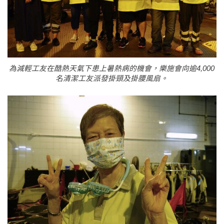
為減輕工友在酷熱天氣下患上暑熱病的機會，樂施會向逾4,000
名清潔工友派發掛頸及掛腰風扇。