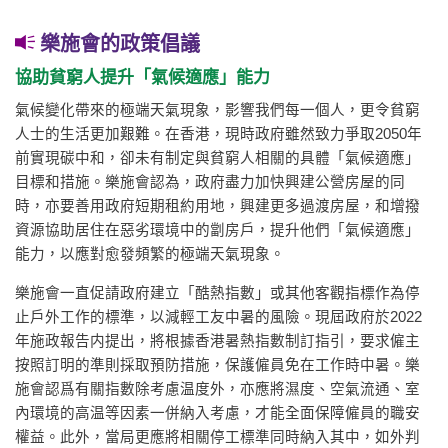
樂施會的政策倡議
協助貧窮人提升「氣候適應」能力
氣候變化帶來的極端天氣現象，影響我們每一個人，更令貧窮
人士的生活更加艱難。在香港，現時政府雖然致力爭取2050年
前實現碳中和，卻未有制定與貧窮人相關的具體「氣候適應」
目標和措施。樂施會認為，政府盡力加快興建公營房屋的同
時，亦要善用政府短期租約用地，興建更多過渡房屋，和增撥
資源協助居住在惡劣環境中的劏房戶，提升他們「氣候適應」
能力，以應對愈發頻繁的極端天氣現象。
樂施會一直促請政府建立「酷熱指數」或其他客觀指標作為停
止戶外工作的標準，以減輕工友中暑的風險。現屆政府於2022
年施政報告内提出，將根據香港暑熱指數制訂指引，要求僱主
按照訂明的準則採取預防措施，保護僱員免在工作時中暑。樂
施會認爲有關指數除考慮温度外，亦應將濕度、空氣流通、室
內環境的高温等因素一併納入考慮，才能全面保障僱員的職安
權益。此外，當局更應將相關停工標準同時納入其中，如外判