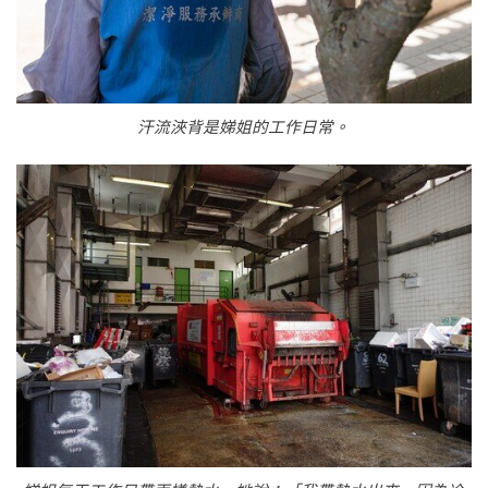
汗流浹背是娣姐的工作日常。