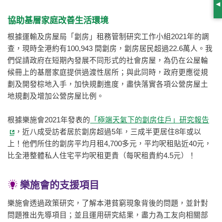
S
協助基層家庭改善生活環境
根據運輸及房屋局「劏房」租務管制研究工作小組2021年的調
查，現時全港約有100,943 間劏房，劏房居民超過22.6萬人。我
們促請政府在短期內發展不同形式的社會房屋，為仍在公屋輪
候冊上的基層家庭提供過渡性居所；與此同時，政府更應從規
劃及開發棕地入手，加快規劃進度，盡快落實各項公營房屋土
地規劃及增加公營房屋比例。
根據樂施會2021年發表的
「極端天氣下的劏房住戶」研究報告
，近八成受訪者居於劏房超過5年，三成半更居住8年或以
上！他們所住的劏房平均月租4,700多元，平均呎租貼近40元，
比全港整體私人住宅平均呎租更貴（每呎租貴約4.5元）！
樂施會的支援項目
樂施會透過政策研究，了解本港貧窮現象背後的問題，並針對
問題推出先導項目；並且運用研究結果，盡力為工友向相關部