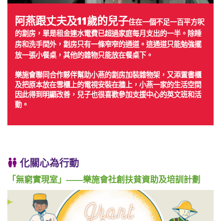
阿燕跟丈夫及11歲的兒子
住在一個不足一百平方呎
的劏房，單是租金連水電費已超過家庭每月支出的一半。除睡
房和洗手間外，劏房只有一條窄窄的通道。這通道只能勉強擺
放一張小餐桌，其他的雜物只能放在餐桌下。
樂施會聯同合作夥伴幫助小燕的劏房加裝雜物架，又添置書櫃
及把原本放在雪櫃上的電視安裝在牆上，小燕一家的生活空間
因此得到明顯改善，兒子也很喜歡參加支援中心的英文班和活
動。
化關心為行動
「無窮實現室」——樂施會社創扶貧資助及培訓計劃