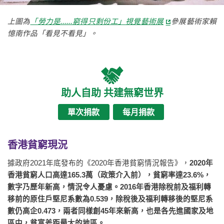
上圖為
「勞力是......窮得只剩份工」視覺藝術展
參展藝術家賴
憶南作品「看見不看見」。
助人自助 共建無窮世界
單次捐款
每月捐款
香港貧窮現況
據政府2021年底發布的《2020年香港貧窮情況報告》，
2020年
香港貧窮人口高達165.3萬（政策介入前），貧窮率達23.6%，
數字乃歷年新高，情況令人憂慮。2016年香港除稅前及福利轉
移前的原住戶堅尼系數為0.539，除稅後及福利轉移後的堅尼系
數仍高企0.473，兩者同樣創45年來新高，也是各先進國家及地
區中，貧富差距最大的地區。