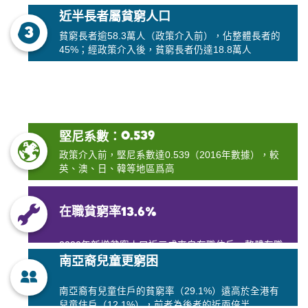
近半長者屬貧窮人口
貧窮長者逾58.3萬人（政策介入前），佔整體長者的
45%；經政策介入後，貧窮長者仍達18.8萬人
0.539
堅尼系數：
政策介入前，堅尼系數達0.539（2016年數據），較
英、澳、日、韓等地區爲高
在職貧窮率13.6%
2020年新增貧窮人口近三成來自在職住戶，整體在職
南亞裔兒童更窮困
貧窮人口高達80.5萬名（政策介入前）
南亞裔有兒童住戶的貧窮率（29.1%）遠高於全港有
兒童住戶（12.1%），前者為後者的近兩倍半