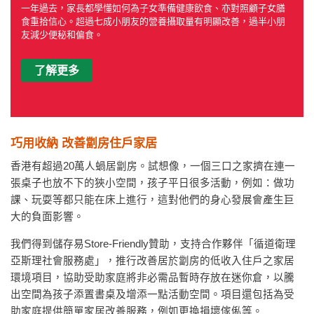
一年過去，家長都學懂如何為子女準備健康飲食、亦對照顧子女膳
食重拾信心。超過七成小朋友的營養攝取量有明顯改善，過半小朋
友減少便秘和偏食。
了解更多
巧用收納 改善劏房住戶家居
香港有超過20萬人蝸居劏房。試想像，一個三口之家擠在連一
張桌子也放不下的狹小空間，孩子平日很多活動，例如：做功
課、玩耍等都只能在床上進行，這對他們的身心發展會產生巨
大的負面影響。
我們得到儲存易Store-Friendly贊助，支持合作夥伴「循道衛理
亞斯理社會服務處」，推行改善居於劏房的低收入住戶之家居
環境項目，協助受助家庭將非必需品暫時存放在迷你倉，以騰
出空間為孩子添置書桌及增添一點活動空間。項目還包括為受
助家庭提供簡單家居改善服務，例如更換損壞傢俬等。