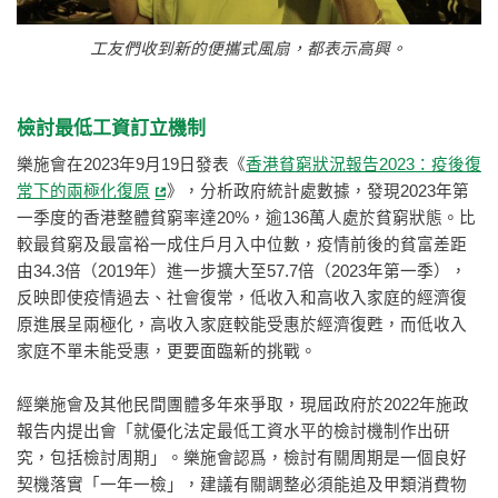
工友們收到新的便攜式風扇，都表示高興。
檢討最低工資訂立機制
樂施會在2023年9月19日發表《
香港貧窮狀況報告2023：疫後復
常下的兩極化復原
》，分析政府統計處數據，發現2023年第
一季度的香港整體貧窮率達20%，逾136萬人處於貧窮狀態。比
較最貧窮及最富裕一成住戶月入中位數，疫情前後的貧富差距
由34.3倍（2019年）進一步擴大至57.7倍（2023年第一季），
反映即使疫情過去、社會復常，低收入和高收入家庭的經濟復
原進展呈兩極化，高收入家庭較能受惠於經濟復甦，而低收入
家庭不單未能受惠，更要面臨新的挑戰。
經樂施會及其他民間團體多年來爭取，現屆政府於2022年施政
報告内提出會「就優化法定最低工資水平的檢討機制作出研
究，包括檢討周期」。樂施會認爲，檢討有關周期是一個良好
契機落實「一年一檢」，建議有關調整必須能追及甲類消費物