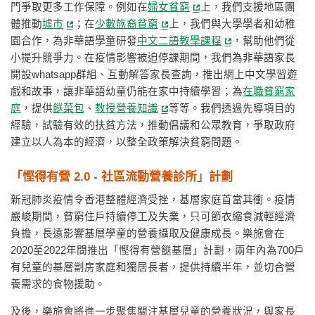
門爭取更多工作保障。例如在
婦女貧窮
上，我們支援地區團
體推動
墟市
；在
少數族裔貧窮
上，我們與大學學者和幼稚
園合作，為非華語學童研發
中文二語教學課程
，幫助他們從
小提升競爭力。在疫情影響被迫停課期間，我們為非華語家長
開設whatsapp群組、互動解答家長查詢，推出網上中文學習遊
戲和故事，讓非華語幼童仍能在家中持續學習；為
在職貧窮家
庭
，提供
餸菜包
、
教授營養知識
等等。我們透過先導項目的
經驗，試驗有效的扶貧方法，推動倡議和公眾教育，爭取政府
建立以人為本的經濟，以整全政策解決貧窮問題。
「慳得有營 2.0 - 社區流動營養診所」計劃
新冠肺炎疫情令香港整體經濟受挫，基層家庭首當其衝。疫情
嚴峻期間，貧窮住戶持續停工及失業，只可節衣縮食減輕經濟
負擔，長遠影響基層學童的營養攝取及健康成長。樂施會在
2020至2022年間推出「慳得有營餸基層」計劃，兩年內為700戶
有兒童的基層劏房家庭和獨居長者，提供持續半年，並切合營
養需求的食物援助。
及後，樂施會將進一步聚焦關注基層兒童的營養狀況，與家長