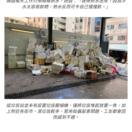
娣姐每天工作只帶兩樽熱水，她說：「我帶熱水出來，因為冷
水太容易飲晒，熱水反而可令自己慢慢飲。」
這垃圾站並未有設置垃圾壓縮機，僅將垃圾堆起放置一角，加
上附近有街市，濕垃圾較多，惹來蚊蟲鼠患問題，工友都會因
而感到不適。