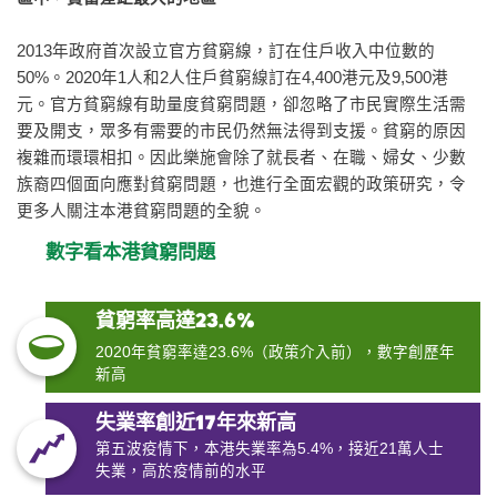
2013年政府首次設立官方貧窮線，訂在住戶收入中位數的
50%。2020年1人和2人住戶貧窮線訂在4,400港元及9,500港
元。官方貧窮線有助量度貧窮問題，卻忽略了市民實際生活需
要及開支，眾多有需要的市民仍然無法得到支援。貧窮的原因
複雜而環環相扣。因此樂施會除了就長者、在職、婦女、少數
族裔四個面向應對貧窮問題，也進行全面宏觀的政策研究，令
更多人關注本港貧窮問題的全貌。
數字看本港貧窮問題
貧窮率高達23.6%
2020年貧窮率達23.6%（政策介入前），數字創歷年
新高
失業率創近17年來新高
第五波疫情下，本港失業率為5.4%，接近21萬人士
失業，高於疫情前的水平