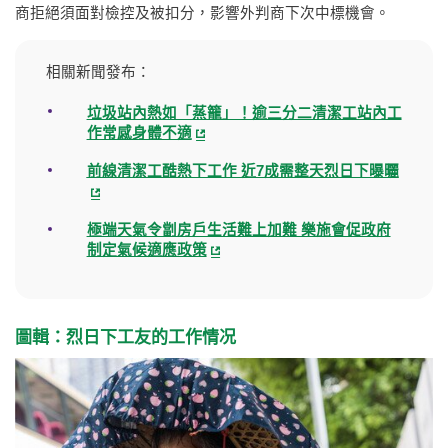
商拒絕須面對檢控及被扣分，影響外判商下次中標機會。
相關新聞發布：
垃圾站內熱如「蒸籠」！逾三分二清潔工站內工
作常感身體不適
前線清潔工酷熱下工作 近7成需整天烈日下曝曬
極端天氣令劏房戶生活難上加難 樂施會促政府
制定氣候適應政策
圖輯：烈日下工友的工作情况