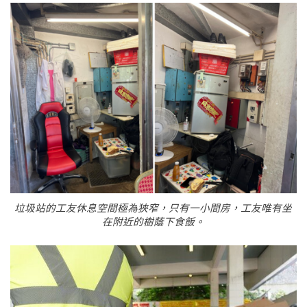
垃圾站的工友休息空間極為狹窄，只有一小間房，工友唯有坐
在附近的樹蔭下食飯。