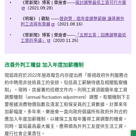
《眾新聞》博客 | 樂施會——
探討調整最低工資可行方案
（2021.09.28）
《明報》 | 觀點 ——
曾迦慧：倡年度調整薪酬 讓基層外
判工活得有尊嚴
（2021.08.16）
《眾新聞》博客 | 樂施會——
「五問五答：回應調整最低
工資的爭議」
（2020.11.25）
改善外判工權益 加入年度加薪機制
現屆政府於2022年施政報告内亦提出將「檢視政府外判服務合
約中聘用非技術員工的安排，包括員工薪酬待遇及相關監察機
制」。現時，房屋署的招標文件内，列明工資須跟隨年度工資
調整機制（annual fluctuation adjustment）調整。有關機制下主
要根據消費物價指數及清潔工和保安員的工資數據，計算來年
加薪幅度。多年來，樂施會一直向政府倡議所有政府外判合約
應加入年度加薪機制，以確保工友每年獲得工資調整的機會。
同時，當局最爲最大僱主，應帶頭為外判工友提供生活工資，
履行社會企業責任。