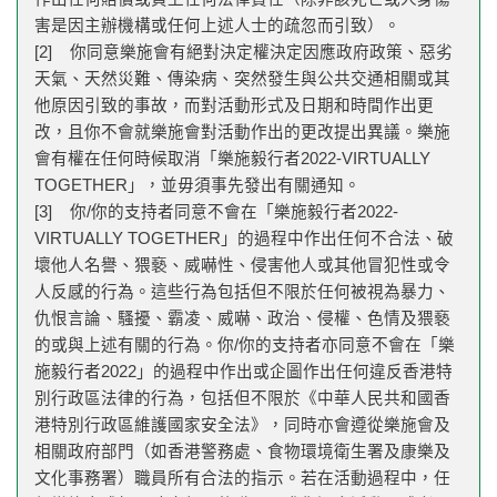
害是因主辦機構或任何上述人士的疏忽而引致）。
[2] 你同意樂施會有絕對決定權決定因應政府政策、惡劣
天氣、天然災難、傳染病、突然發生與公共交通相關或其
他原因引致的事故，而對活動形式及日期和時間作出更
改，且你不會就樂施會對活動作出的更改提出異議。樂施
會有權在任何時候取消「樂施毅行者2022-VIRTUALLY
TOGETHER」，並毋須事先發出有關通知。
[3] 你/你的支持者同意不會在「樂施毅行者2022-
VIRTUALLY TOGETHER」的過程中作出任何不合法、破
壞他人名譽、猥褻、威嚇性、侵害他人或其他冒犯性或令
人反感的行為。這些行為包括但不限於任何被視為暴力、
仇恨言論、騷擾、霸凌、威嚇、政治、侵權、色情及猥褻
的或與上述有關的行為。你/你的支持者亦同意不會在「樂
施毅行者2022」的過程中作出或企圖作出任何違反香港特
別行政區法律的行為，包括但不限於《中華人民共和國香
港特別行政區維護國家安全法》，同時亦會遵從樂施會及
相關政府部門（如香港警務處、食物環境衛生署及康樂及
文化事務署）職員所有合法的指示。若在活動過程中，任