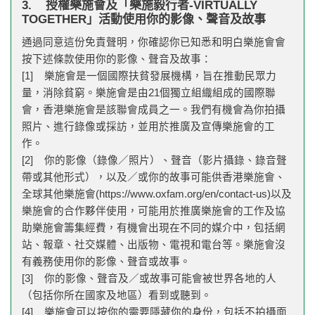
3. 授權樂施會及「樂施毅行者-VIRTUALLY
TOGETHER」活動使用你的影像、聲音及故事
通過同意這份免責聲明，你確認你已知悉和明白樂施會會
按下述條款使用你的影像、聲音及故事：
[1] 樂施會是一個國際扶貧發展機構，旨在推動民眾力
量，消除貧窮。樂施會是由21個獨立組織組成的國際聯
會，香港樂施會是該聯會成員之一。我們有機會為你拍攝
照片、進行錄像或採訪，並用於推廣及宣傳樂施會的工
作。
[2] 你的影像（錄像／照片）、聲音（影片攝錄、錄音聲
帶或其他形式），以及／或你的故事可能供香港樂施會、
全球其他樂施會(https://www.oxfam.org/en/contact-us)以及
樂施會的合作夥伴使用，可能用於推廣樂施會的工作及協
助樂施會籌集經費，有機會出現在不同的媒介中，包括網
站、報章、社交媒體、出版物、電視和電台等。樂施會沒
有義務使用你的影像、聲音或故事。
[3] 你的影像、聲音及／或故事可能會被世界各地的人
（包括你所在國家及地區）看到或聽到。
[4] 樂施會可以按你的需要隱藏你的身份，包括不拍攝面