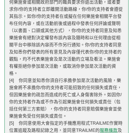
何樂施會或相關政府部門的職員要求你退出活動，或者要
求你/你的支持者立即離開活動路線，你/你的支持者會遵從
其指示。如你/你的支持者在或擬在任何樂施會相關平台發
布任何內容，或在活動前後或過程中發表任何評論或聲明
（以書面、口頭或其他方式），你/你的支持者同意及知悉
樂施會有絕對決定權發布該內容及隨時和以任何理由從相
關平台中移除該內容而不作另行通知。你/你的支持者同意
及知悉你們發表的所有意見及內容僅代表你/你的支持者的
觀點，均不代表樂施會及是次活動的立場及看法。樂施會
有權拒絕你參加是次活動，或取消你參加是次活動的資
格。
[4] 你同意並知悉你須自行承擔參加是次活動的風險，樂
施會將不承擔你/你的支持者可能招致的任何損失或責任，
但因樂施會的疏忽而造成的死亡或人身傷害除外。如因你/
你的支持者作為或不作為引起樂施會任何損失或責任（包
括任何第三方索賠），你/你的支持者同意賠償樂施會並使
樂施會免受任何損失或責任。
[5] 你同意使用大會指定的手機應用程式TRAILME作實時
位置追蹤及路程記錄之用，並同意TRAILME的
服務條款
及