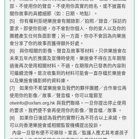
部、不使用你的聲音、不使用你真實的姓名，或不披露有
關你故事的具體細節（如：日期、地點）。
[5] 你有權利拒絕樂施會有關錄影／拍照／錄音／採訪的
要求。即使你拒絕，亦不會對你個人、你的家人以及你的
團體產生任何負面影響；另一方面，你亦不會因為向樂施
會分享了你的故事而獲得額外好處。
[6] 與你相關的影像、聲音及故事等材料，只供樂施會在
未來五年內於推廣及宣傳時使用，樂施會不得在五年期限
過後再次使用相關材料。不過，在期限內已發表的內容則
可繼續流傳。是次收集到的材料可能會一直存檔於樂施會
以及樂施會攝影師的資料庫。
[7] 如果你不希望樂施會及我們的夥伴團體／合作單位再
使用你的影像／故事／聲音檔，你可以電郵至
otwinfo@oxfam.org.hk
與我們聯絡。一旦你提出停止使用
的要求，我們便不會再使用你的影像／聲音檔／故事 。
[8] 如果你日後認為我們的實際行為不符合以上承諾，你
可以向香港樂施會或相關監管機構提出投訴。
內容一旦發布便不可移除。家長／監護人應尤其考慮孩子