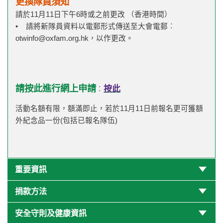
更換隊員須知
請於11月11日下午6時或之前更改 （香港時間）
• 請將新隊員資料以電郵形式傳送至大會電郵︰
otwinfo@oxfam.org.hk
，以作更改。
請按此進行網上申請
按此
︰
活動名額有限，額滿即止，若於11月11日前報名更可獲額
外紀念品一份(包括已報名隊伍)
重要資訊
捐款方法
安全守則及健康資訊