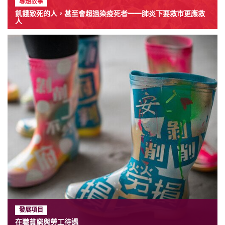
專題故事
飢餓致死的人，甚至會超過染疫死者——肺炎下要救市更應救
人
發展項目
在職貧窮與勞工待遇