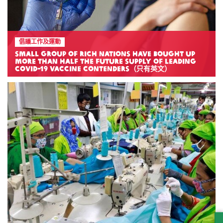
倡議工作及運動
Small group of rich nations have bought up
more than half the future supply of leading
COVID-19 vaccine contenders（只有英文）