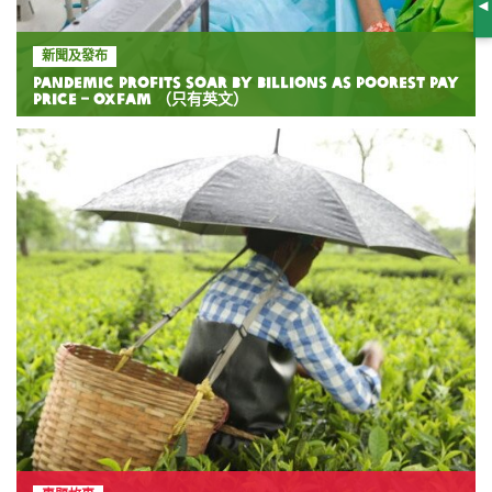
S
新聞及發布
Pandemic profits soar by billions as poorest pay
price – Oxfam （只有英文）