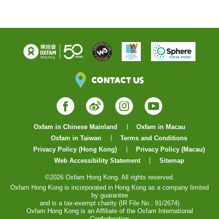
Contact Us
Facebook
Weibo
Instagram
YouTube
Oxfam in Chinese Mainland
Oxfam in Macau
Oxfam in Taiwan
Terms and Conditions
Privacy Policy (Hong Kong)
Privacy Policy (Macau)
Web Accessibility Statement
Sitemap
©2026 Oxfam Hong Kong. All rights reserved.
Oxfam Hong Kong is incorporated in Hong Kong as a company limited
by guarantee
and is a tax-exempt charity (IR File No.: 91/2674)
Oxfam Hong Kong is an Affiliate of the Oxfam International
Confederation