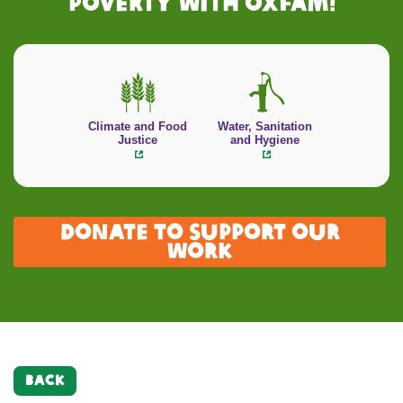
poverty with Oxfam!
Climate and Food
Water, Sanitation
Justice
and Hygiene
Donate to support our
work
BACK