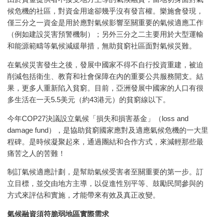
候危機的社區，對資金用途卻幾乎沒有發言權。樂施會發現，
僅三分之一資金是用於應對氣候影響至關重要的氣候適應工作
（例如建設災害預警機制）；另外三分之二主要用於大型運輸
和能源範疇等氣候減緩舉措，無助貧窮社區面對氣候災難。
在氣候災害發生之後，發展中國家不得不自行投資重建，被迫
削減包括衛生、教育和社會保障在內的重要公共服務開支。結
果，更多人重新陷入貧窮。目前，亞洲發展中國家的人口有很
多生活在一天5.5美元（約43港元）的貧窮線以下。
今年COP27決議設立氣候「損失和損害基金」（loss and
damage fund），是協助貧窮國家應對及適應氣候危機的一大里
程碑。是時候凝聚起來，通過團結和合作方式，來減輕那些最
痛苦之人的苦難！
制訂氣候適應計劃，是幫助氣候受害者至關重要的第一步。訂
立目標，並交由地方主導，以促進性別平等、鼓勵民間參與的
方式來評估和實施，才能帶來有效及真正改變。
氣候融資須符脆弱地區實際需求