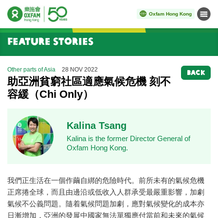
Oxfam Hong Kong
Menu
Start main content
Feature Stories
Other parts of Asia
28 NOV 2022
BACK
助亞洲貧窮社區適應氣候危機 刻不
容緩（Chi Only）
Kalina Tsang
Kalina is the former Director General of
Oxfam Hong Kong.
我們正生活在一個作繭自綁的危險時代。前所未有的氣候危機
正席捲全球，而且由邊沿或低收入人群承受最嚴重影響，加劇
氣候不公義問題。隨着氣候問題加劇，應對氣候變化的成本亦
日漸增加，亞洲的發展中國家無法單獨應付當前和未來的氣候