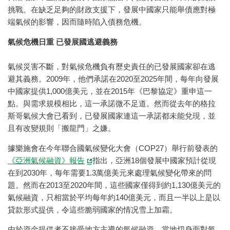
挑戰。在缺乏足夠的財政支援下，發展中國家只能舉債應對極
端氣候的影響，因而隨時陷入債務危機。
氣候危機日重 已發展國逃避義務
氣候災害不斷，對氣候危機負有歷史責任的已發展國家卻在逃
避其義務。2009年，他們承諾在2020至2025年間，每年向發展
中國家提供1,000億美元，並在2015年《巴黎協定》重申這一
點。與需求規模相比，這一承諾微不足道。然而從去年的格拉
斯哥氣候大會已看到，已發展國家連這一承諾都未能兌現，並
且有改變規則「搬龍門」之嫌。
據樂施會在今年聯合國氣候變化大會（COP27）舉行前發表的
《亞洲氣候融資》報告
指出，亞洲18個發展中國家預計從現
在到2030年，每年需要1.3萬億美元來處理氣候變化帶來的問
題。然而在2013至2020年間，這些國家僅得到約1,130億美元的
氣候融資，只相當於平均每年約140億美元，而且一半以上是以
貸款形式提供，令這些脆弱國家的情况雪上加霜。
由於資金提供者不接受地方主導的氣候融資，當地切身面對氣