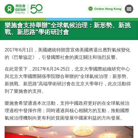
Oxfam Hong Kong
Menu
Start main content
樂施會支持舉辦“全球氣候治理：新形勢、新挑
戰、新思路”學術研討會
2017年6月1日，美國總統特朗普宣佈美國將退出應對氣候變化
的《巴黎協定》，引發國際社會的廣泛關注和強烈反響。
在此背景下，2017年6月24-25日，北京大學國際組織研究中心
與北京大學國際關係學院聯合舉辦的“全球氣候治理：新形勢、
新挑戰、新思路”高端學術研討會在北京大學舉行，此次活動得
到了樂施會的支持。
樂施會希望通過本次活動，支持中國政府更好的在全球氣候治
理過程中發揮作用；同時通過與核心相關方的互動，推動國際
氣候治理機制向更有利於貧困發展中國家利益的方向發展。