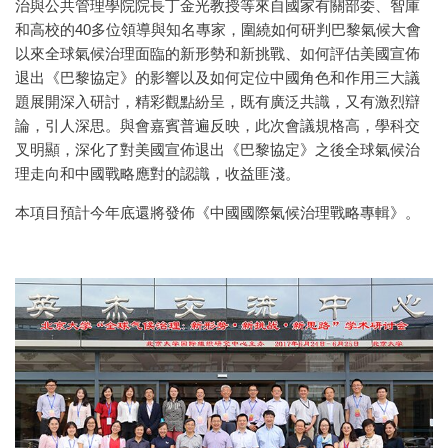
治與公共管理學院院長丁金光教授等來自國家有關部委、智庫
和高校的40多位領導與知名專家，圍繞如何研判巴黎氣候大會
以來全球氣候治理面臨的新形勢和新挑戰、如何評估美國宣佈
退出《巴黎協定》的影響以及如何定位中國角色和作用三大議
題展開深入研討，精彩觀點紛呈，既有廣泛共識，又有激烈辯
論，引人深思。與會嘉賓普遍反映，此次會議規格高，學科交
叉明顯，深化了對美國宣佈退出《巴黎協定》之後全球氣候治
理走向和中國戰略應對的認識，收益匪淺。
本項目預計今年底還將發佈《中國國際氣候治理戰略專輯》。