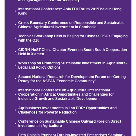
International Conference: Asia FDI Forum 2015 held in Hong
Kong
Cross-Boundary Conference on Responsible and Sustainable
Chinese Agricultural Investment in Cambodia
Technical Workshop Held in Beijing for Chinese CSOs Engaging
with the G20
CIDRN-NeST China Chapter Event on South-South Cooperation
Held in Xiamen
Workshop on Promoting Sustainable Investment in Agriculture-
Legal and Policy Options
Second National Research for Development Forum on ‘Getting
Ready for the ASEAN Economic Community’
International Conference on Agricultural International
Cooperation in Africa: Opportunities and Challenges for
Inclusive Growth and Sustainable Development
Agribusiness Investments in Lao PDR: Opportunities and
Challenges for Poverty Reduction
Conference on Sustainable Chinese Outward Foreign Direct
Investment in Agriculture
Fifth China’s (Yunnan) Foreign-Invested Enterprises Seminar -