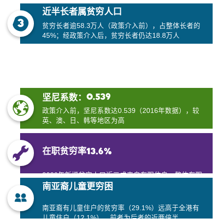
近半长者属贫穷人口
贫穷长者逾58.3万人（政策介入前），占整体长者的
45%；经政策介入后，贫穷长者仍达18.8万人
0.539
坚尼系数：
政策介入前，坚尼系数达0.539（2016年数据），较
英、澳、日、韩等地区为高
在职贫穷率13.6%
2020年新增贫穷人口近三成来自在职住户，整体在职
南亚裔儿童更穷困
贫穷人口高达80.5万名（政策介入前）
南亚裔有儿童住户的贫穷率（29.1%）远高于全港有
儿童住户（12.1%），前者为后者的近两倍半