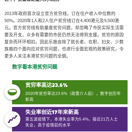
2013年政府首次设立官方贫穷线，订在住户收入中位数的
50%。2020年1人和2人住户贫穷线订在4,400港元及9,500港
元。官方贫穷线有助量度贫穷问题，却忽略了市民实际生活需
要及开支，众多有需要的市民仍然无法得到支援。贫穷的原因
复杂而环环相扣。因此乐施会除了就长者、在职、妇女、少数
族裔四个面向应对贫穷问题，也进行全面宏观的政策研究，令
更多人关注本港贫穷问题的全貌。
数字看本港贫穷问题
贫穷率高达23.6%
2020年贫穷率达23.6%（政策介入前），数字创历年
新高
失业率创近17年来新高
第五波疫情下，本港失业率为5.4%，接近21万人士
失业，高于疫情前的水平