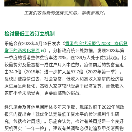
工友们收到新的便携式风扇，都表示高兴。
检讨最低工资订立机制
乐施会在2023年9月19日发表《
香港贫穷状况报告2023：疫后复
常下的两极化复原
》，分析政府统计处数据，发现2023年第
一季度的香港整体贫穷率达20%，逾136万人处于贫穷状态。比
较最贫穷及最富裕一成住户月入中位数，疫情前后的贫富差距
由34.3倍（2019年）进一步扩大至57.7倍（2023年第一季），
反映即使疫情过去、社会复常，低收入和高收入家庭的经济复
原进展呈两极化，高收入家庭较能受惠于经济复苏，而低收入
家庭不单未能受惠，更要面临新的挑战。
经乐施会及其他民间团体多年来争取，现届政府于2022年施政
报告内提出会「就优化法定最低工资水平的检讨机制作出研
究，包括检讨周期」。乐施会认为，检讨有关周期是一个良好
契机落实「一年一检」，建议有关调整必须能追及甲类消费物