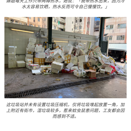
娣姐每天工作只带两樽热水，她说：「我带热水出来，因为冷
水太容易饮晒，热水反而可令自己慢慢饮。」
这垃圾站并未有设置垃圾压缩机，仅将垃圾堆起放置一角，加
上附近有街市，湿垃圾较多，惹来蚊虫鼠患问题，工友都会因
而感到不适。