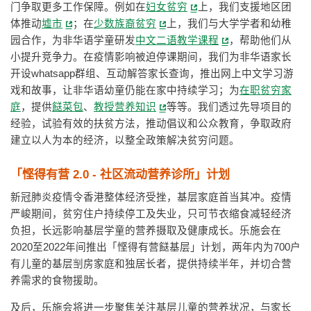
门争取更多工作保障。例如在
妇女贫穷
上，我们支援地区团
体推动
墟市
；在
少数族裔贫穷
上，我们与大学学者和幼稚
园合作，为非华语学童研发
中文二语教学课程
，帮助他们从
小提升竞争力。在疫情影响被迫停课期间，我们为非华语家长
开设whatsapp群组、互动解答家长查询，推出网上中文学习游
戏和故事，让非华语幼童仍能在家中持续学习；为
在职贫穷家
庭
，提供
餸菜包
、
教授营养知识
等等。我们透过先导项目的
经验，试验有效的扶贫方法，推动倡议和公众教育，争取政府
建立以人为本的经济，以整全政策解决贫穷问题。
「悭得有营 2.0 - 社区流动营养诊所」计划
新冠肺炎疫情令香港整体经济受挫，基层家庭首当其冲。疫情
严峻期间，贫穷住户持续停工及失业，只可节衣缩食减轻经济
负担，长远影响基层学童的营养摄取及健康成长。乐施会在
2020至2022年间推出「悭得有营餸基层」计划，两年内为700户
有儿童的基层㓥房家庭和独居长者，提供持续半年，并切合营
养需求的食物援助。
及后，乐施会将进一步聚焦关注基层儿童的营养状况，与家长