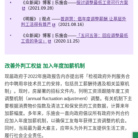
《众新闻》博客 | 乐施会——
探讨调整最低工资可行方案
（2021.09.28）
《明报》 | 观点 ——
曾迦慧：倡年度调整薪酬 让基层外
判工活得有尊严
（2021.08.16）
《众新闻》博客 | 乐施会——
「五问五答：回应调整最低
工资的争议」
（2020.11.25）
改善外判工权益 加入年度加薪机制
现届政府于2022年施政报告内亦提出将「检视政府外判服务合
约中聘用非技术员工的安排，包括员工薪酬待遇及相关监察机
制」。现时，房屋署的招标文件内，列明工资须跟随年度工资
调整机制（annual fluctuation adjustment）调整。有关机制下主
要根据消费物价指数及清洁工和保安员的工资数据，计算来年
加薪幅度。多年来，乐施会一直向政府倡议所有政府外判合约
应加入年度加薪机制，以确保工友每年获得工资调整的机会。
同时，当局最为最大雇主，应带头为外判工友提供生活工资，
履行社会企业责任。