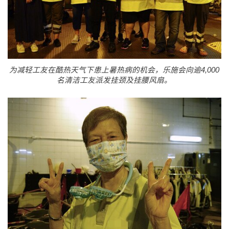
为减轻工友在酷热天气下患上暑热病的机会，乐施会向逾4,000
名清洁工友派发挂颈及挂腰风扇。