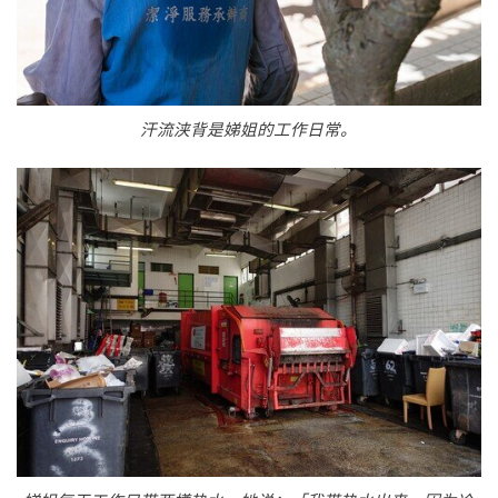
汗流浃背是娣姐的工作日常。