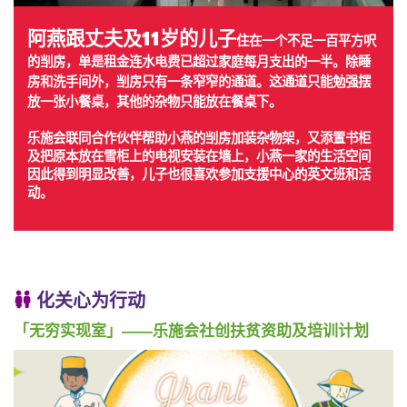
阿燕跟丈夫及11岁的儿子
住在一个不足一百平方呎
的㓥房，单是租金连水电费已超过家庭每月支出的一半。除睡
房和洗手间外，㓥房只有一条窄窄的通道。这通道只能勉强摆
放一张小餐桌，其他的杂物只能放在餐桌下。
乐施会联同合作伙伴帮助小燕的㓥房加装杂物架，又添置书柜
及把原本放在雪柜上的电视安装在墙上，小燕一家的生活空间
因此得到明显改善，儿子也很喜欢参加支援中心的英文班和活
动。
化关心为行动
「无穷实现室」——乐施会社创扶贫资助及培训计划