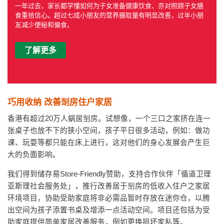
一年过去，家长都学懂如何为子女准备健康饮食、亦对照顾子女膳
食重拾信心。超过七成小朋友的营养摄取量有明显改善，过半小朋
友减少便秘和偏食。
了解更多
巧用收纳 改善㓥房住户家居
香港有超过20万人蜗居㓥房。试想像，一个三口之家挤在连一
张桌子也放不下的狭小空间，孩子平日很多活动，例如：做功
课、玩耍等都只能在床上进行，这对他们的身心发展会产生巨
大的负面影响。
我们得到储存易Store-Friendly赞助，支持合作伙伴「循道卫理
亚斯理社会服务处」，推行改善居于㓥房的低收入住户之家居
环境项目，协助受助家庭将非必需品暂时存放在迷你仓，以腾
出空间为孩子添置书桌及增添一点活动空间。项目还包括为受
助家庭提供简单家居改善服务，例如更换损坏家私等。