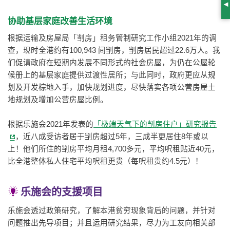
S
协助基层家庭改善生活环境
根据运输及房屋局「㓥房」租务管制研究工作小组2021年的调
查，现时全港约有100,943 间㓥房，㓥房居民超过22.6万人。我
们促请政府在短期内发展不同形式的社会房屋，为仍在公屋轮
候册上的基层家庭提供过渡性居所；与此同时，政府更应从规
划及开发棕地入手，加快规划进度，尽快落实各项公营房屋土
地规划及增加公营房屋比例。
根据乐施会2021年发表的
「极端天气下的㓥房住户」研究报告
，近八成受访者居于㓥房超过5年，三成半更居住8年或以
上！他们所住的㓥房平均月租4,700多元，平均呎租贴近40元，
比全港整体私人住宅平均呎租更贵（每呎租贵约4.5元）！
乐施会的支援项目
乐施会透过政策研究，了解本港贫穷现象背后的问题，并针对
问题推出先导项目；并且运用研究结果，尽力为工友向相关部