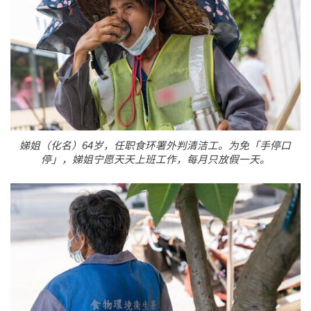
娣姐（化名）64岁，任职食环署外判清洁工。为免「手停口
停」，娣姐宁愿天天上班工作，每月只放假一天。