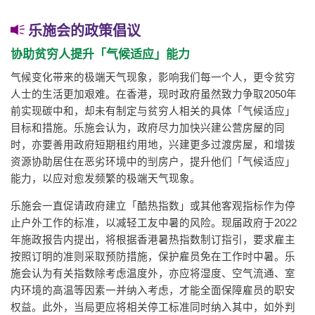
乐施会的政策倡议
协助贫穷人提升「气候适应」能力
气候变化带来的极端天气现象，影响我们每一个人，更令贫穷
人士的生活更加艰难。在香港，现时政府虽然致力争取2050年
前实现碳中和，却未有制定与贫穷人相关的具体「气候适应」
目标和措施。乐施会认为，政府尽力加快兴建公营房屋的同
时，亦要善用政府短期租约用地，兴建更多过渡房屋，和增拨
资源协助居住在恶劣环境中的㓥房户，提升他们「气候适应」
能力，以应对愈发频繁的极端天气现象。
乐施会一直促请政府建立「酷热指数」或其他客观指标作为停
止户外工作的标准，以减轻工友中暑的风险。现届政府于2022
年施政报告内提出，将根据香港暑热指数制订指引，要求雇主
按照订明的准则采取预防措施，保护雇员免在工作时中暑。乐
施会认为有关指数除考虑温度外，亦应将湿度、空气流通、室
内环境的高温等因素一并纳入考虑，才能全面保障雇员的职安
权益。此外，当局更应将相关停工标准同时纳入其中，如外判