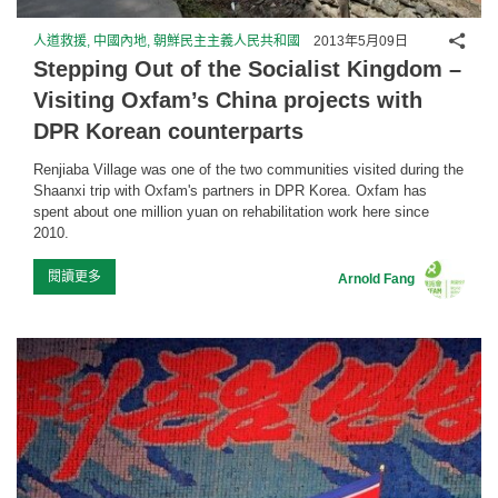
分享
人道救援, 中國內地, 朝鮮民主主義人民共和國
2013年5月09日
Stepping Out of the Socialist Kingdom –
Visiting Oxfam’s China projects with
DPR Korean counterparts
Renjiaba Village was one of the two communities visited during the
Shaanxi trip with Oxfam's partners in DPR Korea. Oxfam has
spent about one million yuan on rehabilitation work here since
2010.
閱讀更多
Arnold Fang