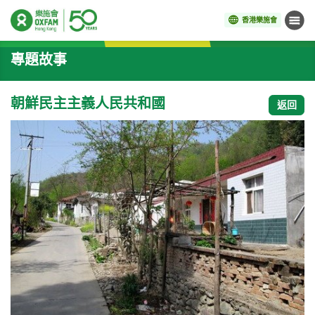
香港樂施會
目錄
開始主要內容
專題故事
朝鮮民主主義人民共和國
返回