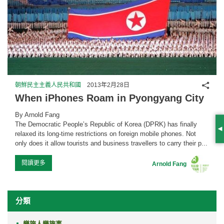
分享
朝鮮民主主義人民共和國
2013年2月28日
When iPhones Roam in Pyongyang City
By Arnold Fang
The Democratic People’s Republic of Korea (DPRK) has finally
S
relaxed its long-time restrictions on foreign mobile phones. Not
only does it allow tourists and business travellers to carry their p...
閱讀更多
Arnold Fang
分類
樂施人樂施事