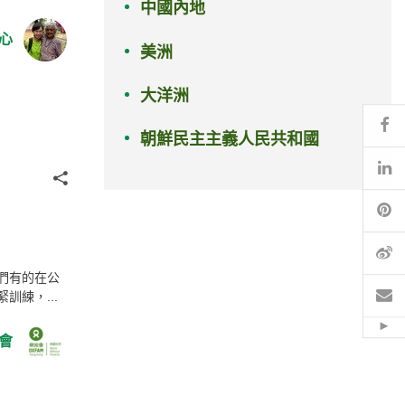
中國內地
心
美洲
大洋洲
Fa
朝鮮民主主義人民共和國
Li
分享
Pi
微
們有的在公
電
練，...
Hid
會