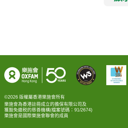
©2026 版權屬香港樂施會所有
樂施會為香港註冊成立的擔保有限公司及
獲豁免繳税的慈善機構(檔案號碼：91/2674)
樂施會是國際樂施會聯會的成員