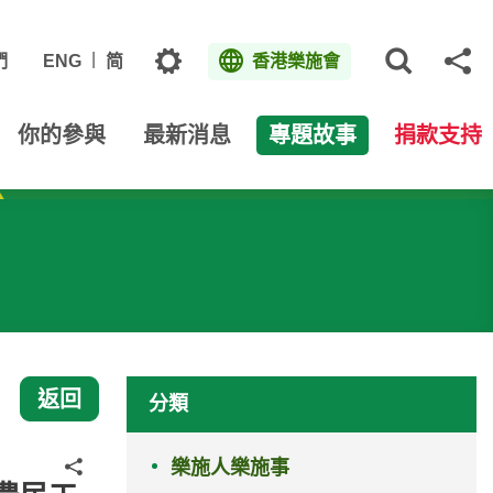
主題
們
ENG
简
香港樂施會
打開網
分
你的參與
最新消息
專題故事
捐款支持
返回
分類
樂施人樂施事
分享