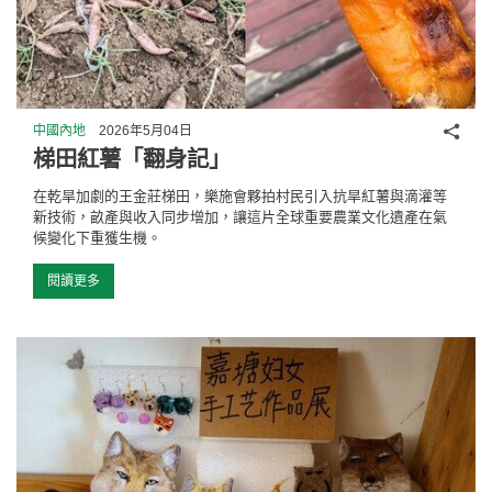
分享
中國內地
2026年5月04日
梯田紅薯「翻身記」
在乾旱加劇的王金莊梯田，樂施會夥拍村民引入抗旱紅薯與滴灌等
新技術，畝產與收入同步增加，讓這片全球重要農業文化遺產在氣
候變化下重獲生機。
閱讀更多