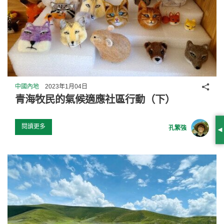
分享
中國內地
2023年1月04日
青海牧民的氣候適應社區行動（下）
閱讀更多
孔繁強
S