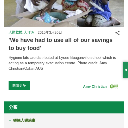
分享
人道救援, 大洋洲
2015年3月20日
'We have had to use all of our savings
to buy food'
Hygiene kits are distributed at Lycee Bouganville school which is
acting as a temporary evacuation centre. Photo credit: Amy
Christian/OxfamAUS
S
...
閱讀更多
Amy Christian
分類
樂施人樂施事