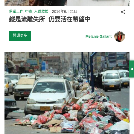
分享
倡議工作, 中東, 人道救援
2016年6月21日
縱是流離失所 仍要活在希望中
閱讀更多
Melanie Gallant
S