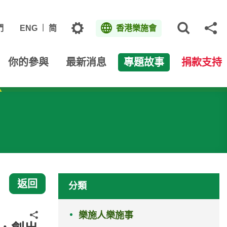
主題
們
ENG
简
香港樂施會
打開網
分
你的參與
最新消息
專題故事
捐款支持
返回
分類
樂施人樂施事
分享