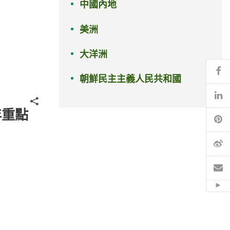
中國內地
美洲
大洋洲
Fa
朝鮮民主主義人民共和國
Li
分享
年重點
Pi
微
電
Hid