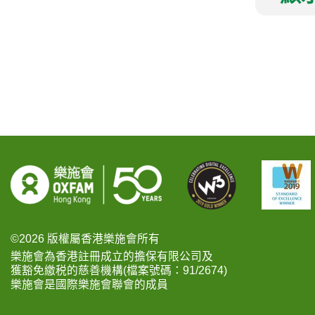
©2026 版權屬香港樂施會所有
樂施會為香港註冊成立的擔保有限公司及
獲豁免繳税的慈善機構(檔案號碼：91/2674)
樂施會是國際樂施會聯會的成員