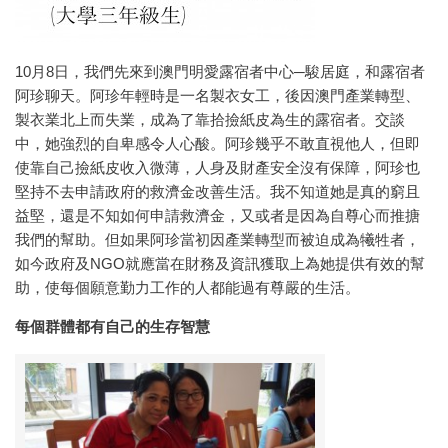
10月8日，我們先來到澳門明愛露宿者中心─駿居庭，和露宿者
阿珍聊天。阿珍年輕時是一名製衣女工，後因澳門產業轉型、
製衣業北上而失業，成為了靠拾撿紙皮為生的露宿者。交談
中，她強烈的自卑感令人心酸。阿珍幾乎不敢直視他人，但即
使靠自己撿紙皮收入微薄，人身及財產安全沒有保障，阿珍也
堅持不去申請政府的救濟金改善生活。我不知道她是真的窮且
益堅，還是不知如何申請救濟金，又或者是因為自尊心而推搪
我們的幫助。但如果阿珍當初因產業轉型而被迫成為犧牲者，
如今政府及NGO就應當在財務及資訊獲取上為她提供有效的幫
助，使每個願意勤力工作的人都能過有尊嚴的生活。
每個群體都有自己的生存智慧