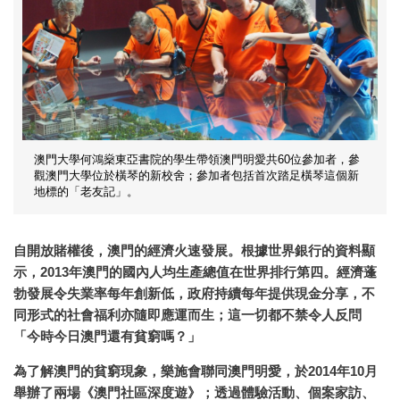
澳門大學何鴻燊東亞書院的學生帶領澳門明愛共60位參加者，參
觀澳門大學位於橫琴的新校舍；參加者包括首次踏足橫琴這個新
地標的「老友記」。
自開放賭權後，澳門的經濟火速發展。根據世界銀行的資料顯
示，
2013
年澳門的國內人均生產總值在世界排行第四。經濟蓬
勃發展令失業率每年創新低，政府持續每年提供現金分享，不
同形式的社會福利亦隨即應運而生；這一切都不禁令人反問
「今時今日澳門還有貧窮嗎？」
為了解澳門的貧窮現象，樂施會聯同澳門明愛，於2014年10月
舉辦了兩場《澳門社區深度遊》；透過體驗活動、個案家訪、