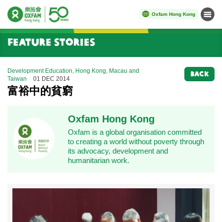
Oxfam Hong Kong
Menu
Start main content
Feature Stories
Development Education, Hong Kong, Macau and
BACK
Taiwan
01 DEC 2014
富裕中的貧窮
Oxfam Hong Kong
Oxfam is a global organisation committed
to creating a world without poverty through
its advocacy, development and
humanitarian work.