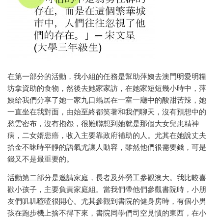
在第一部分的活動，我小組的任務是幫助萍姨去澳門明愛明糧
坊拿資助的食物，然後去她家家訪，在她家短短幾小時中，萍
姨給我們分享了她一家九口蝸居在一室一廳中的酸甜苦辣，她
一直坐在我對面，由始至終都笑著和我們聊天，沒有預想中的
愁雲密布，沒有抱怨，很難聯想到她就是那個大女兒患精神
病，二女婿患癌，收入主要靠政府補助的人。尤其在她說丈夫
拾金不昧時平靜的語氣尤讓人動容，雖然他們很需要錢，可是
錢又不是最重要的。
活動第二部分是邀請家庭，長者及外勞工參觀澳大。我比較喜
歡小孩子，主要負責家庭組。當我們帶他們參觀書院時，小朋
友們叽叽喳喳很開心。尤其參觀到書院的健身房時，有個小男
孩在跑步機上捨不得下來，書院同學們司空見慣的東西，在小