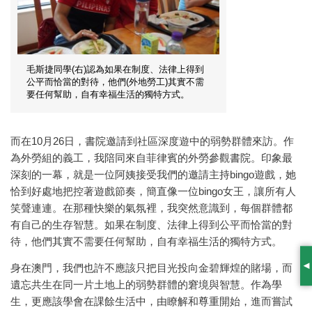
毛斯捷同學(右)認為如果在制度、法律上得到
公平而恰當的對待，他們(外地勞工)其實不需
要任何幫助，自有幸福生活的獨特方式。
而在10月26日，書院邀請到社區深度遊中的弱勢群體來訪。作
為外勞組的義工，我陪同來自菲律賓的外勞參觀書院。印象最
深刻的一幕，就是一位阿姨接受我們的邀請主持bingo遊戲，她
恰到好處地把控著遊戲節奏，簡直像一位bingo女王，讓所有人
笑聲連連。在那種快樂的氣氛裡，我突然意識到，每個群體都
有自己的生存智慧。如果在制度、法律上得到公平而恰當的對
待，他們其實不需要任何幫助，自有幸福生活的獨特方式。
身在澳門，我們也許不應該只把目光投向金碧輝煌的賭場，而
S
遺忘共生在同一片土地上的弱勢群體的窘境與智慧。作為學
生，更應該學會在課餘生活中，由瞭解和尊重開始，進而嘗試