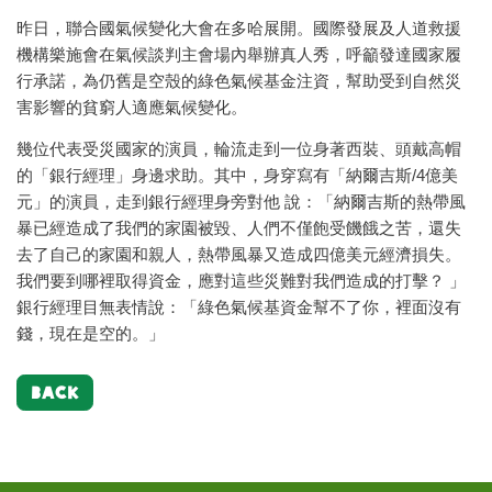
昨日，聯合國氣候變化大會在多哈展開。國際發展及人道救援
機構樂施會在氣候談判主會場內舉辦真人秀，呼籲發達國家履
行承諾，為仍舊是空殼的綠色氣候基金注資，幫助受到自然災
害影響的貧窮人適應氣候變化。
幾位代表受災國家的演員，輪流走到一位身著西裝、頭戴高帽
的「銀行經理」身邊求助。其中，身穿寫有「納爾吉斯/4億美
元」的演員，走到銀行經理身旁對他 說：「納爾吉斯的熱帶風
暴已經造成了我們的家園被毀、人們不僅飽受饑餓之苦，還失
去了自己的家園和親人，熱帶風暴又造成四億美元經濟損失。
我們要到哪裡取得資金，應對這些災難對我們造成的打擊？ 」
銀行經理目無表情說：「綠色氣候基資金幫不了你，裡面沒有
錢，現在是空的。」
BACK