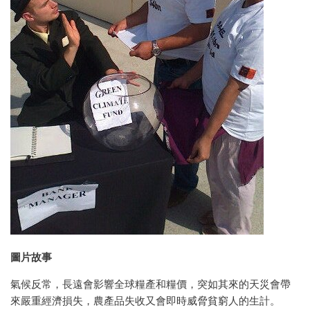
圖片故事
氣候反常，長遠會影響全球糧產和糧價，突如其來的天災會帶
來嚴重經濟損失，農產品失收又會即時威脅貧窮人的生計。