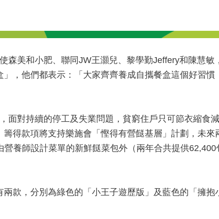
森美和小肥、聯同JW王灝兒、黎學勤Jeffery和陳慧
ce摺疊式環保餐盒」，他們都表示：「大家齊齊養成自攜餐盒這
」
，面對持續的停工及失業問題，貧窮住戶只可節衣縮食
e摺疊式環保餐盒」籌得款項將支持樂施會「慳得有營餸基層」計劃
營養師設計菜單的新鮮餸菜包外（兩年合共提供62,40
式環保餐盒」共有兩款，分別為綠色的「小王子遊歷版」及藍色的「