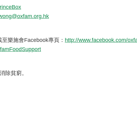
PrinceBox
wong@oxfam.org.hk
樂施會Facebook專頁：
http://www.facebook.com/ox
OxfamFoodSupport
消除貧窮。