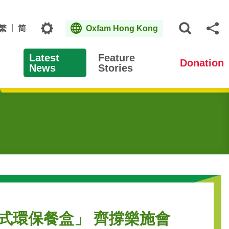
Topics
繁
简
Oxfam Hong Kong
Open S
Sh
Latest
Feature
Donation
News
Stories
e摺疊式環保餐盒」 齊撐樂施會