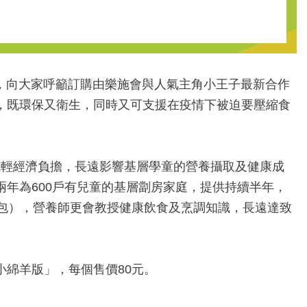
敏，向大家呼籲訂購由樂施會與人氣主角小王子最新合作
個好習慣，既環保又衛生，同時又可支援在疫情下被迫要壓縮食
減輕經濟負擔，長遠影響基層學童的營養攝取及健康成
，未來兩年為600戶有兒童的基層劏房家庭，提供持續半年，
0包），營養師更會教授健康飲食及烹調知識，長遠達致
擁抱小綿羊版」，每個售價80元。