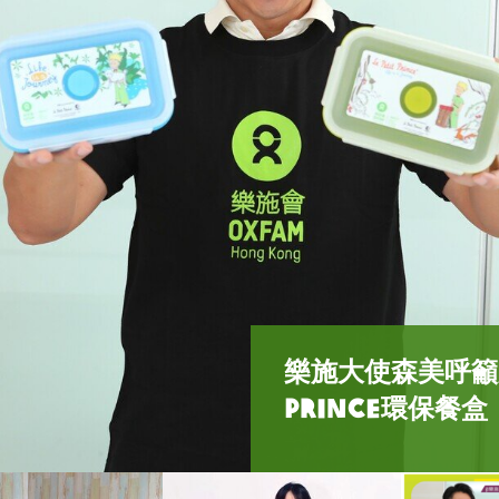
樂施大使森美呼籲大家
JW王灝兒已經網
樂施大使小肥多年
酒店達人 Jeff
慧敏哥Vivia
樂施大使森美、JW
環保餐盒每個售價
Prince環保餐盒
呀！
外！
樂施會小王子環保
餐盒，你呢？
支持樂施會「慳得
色的「擁抱小綿羊