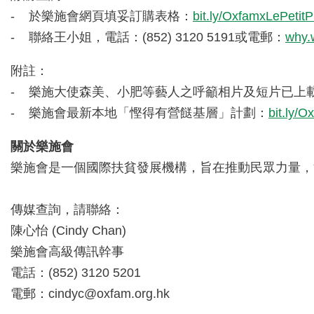
- 於樂施會網頁填妥訂購表格：
bit.ly/OxfamxLePetit
- 聯絡王小姐，電話：(852) 3120 5191或電郵：
why.
附註：
- 樂施大使森美、小肥等藝人之呼籲相片及短片已上載至
- 樂施會最新本地「慳得有營餸基層」計劃：
bit.ly/
關於樂施會
樂施會是一個國際扶貧發展機構，旨在推動民眾力量，
傳媒查詢，請聯絡：
陳心怡 (Cindy Chan)
樂施會高級傳訊幹事
電話：(852) 3120 5201
電郵：
cindyc@oxfam.org.hk