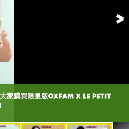
購買限量版Oxfam x Le Petit
上預訂了數個環保餐盒，等你一齊支持
支持樂施會扶貧工作，今次義賣都不例
ery黎學勤力行減塑，外出工作時經常自備
n最喜歡樂施會「擁抱小綿羊版」藍色環保
王灝兒及Jeffery黎學勤齊呼籲大家
80元，有綠色的「小王子遊歷版」及藍
！
餐盒！
有營餸基層」計劃。
版」兩款任你選！