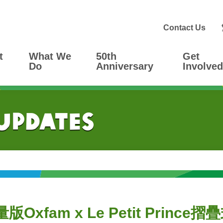
Contact Us
t
What We
50th
Get
Do
Anniversary
Involved
 Updates
fam x Le Petit Princ