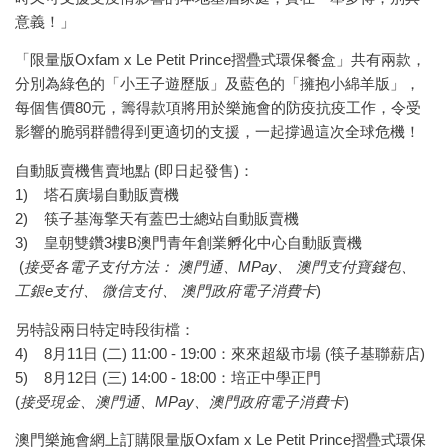
意義！」
「限量版Oxfam x Le Petit Prince摺疊式環保餐盒」共有兩款，
分別為綠色的「小王子遊歷版」及藍色的「擁抱小綿羊版」，
每個售價80元，籌得款項將用於樂施會的防疫抗疫工作，令受
影響的脆弱群體得到更適切的支援，一起撐過這次全球危機！
自動販賣機售賣地點 (即日起發售)：
1) 塔石廣場自動販賣機
2) 筷子基海擎天有蓋巴士總站自動販賣機
3) 皇朝雙鑽3樓B澳門青年創業孵化中心自動販賣機
(
接受各電子支付方法： 澳門通、MPay、 澳門支付寶錢包、
工銀e支付、 微信支付、 澳門政府電子消費卡
)
另特設兩日特定時段街檔：
4) 8月11日 (二) 11:00 - 19:00：來來超級市場 (筷子基聯薪店)
5) 8月12日 (三) 14:00 - 18:00：培正中學正門
(
接受現金、澳門通、MPay、澳門政府電子消費卡
)
澳門樂施會網上訂購限量版Oxfam x Le Petit Prince摺疊式環保