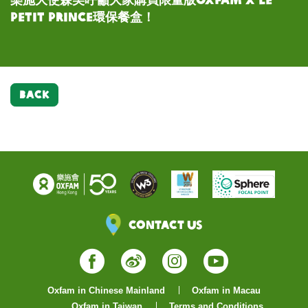
Petit Prince環保餐盒！
支持呀！
不例外！
自備樂施會小王子環保餐盒！
環保餐盒，你呢？
版」及藍色的「擁抱小綿羊版」兩款任你選！
盒」今年首次安排即日起於澳門各區之自動販賣機發
售。
BACK
Contact Us
Facebook
Weibo
Instagram
YouTube
Oxfam in Chinese Mainland
Oxfam in Macau
Oxfam in Taiwan
Terms and Conditions