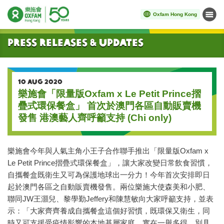
Oxfam Hong Kong
Menu
Start main content
Press Releases & Updates
10 AUG 2020
樂施會「限量版Oxfam x Le Petit Prince摺
疊式環保餐盒」 首次於澳門各區自動販賣機
發售 港澳藝人齊呼籲支持 (Chi only)
樂施會今年與人氣主角小王子合作聯手推出「限量版Oxfam x
Le Petit Prince摺疊式環保餐盒」，讓大家改變日常飲食習慣，
自攜餐盒既衛生又可為保護地球出一分力！今年首次安排即日
起於澳門各區之自動販賣機發售。兩位樂施大使森美和小肥、
聯同JW王灝兒、黎學勤Jeffery和陳慧敏向大家呼籲支持，並表
示：「大家齊齊養成自攜餐盒這個好習慣，既環保又衛生，同
時又可支援受疫情影響的本地基層家庭，實在一舉多得，別具