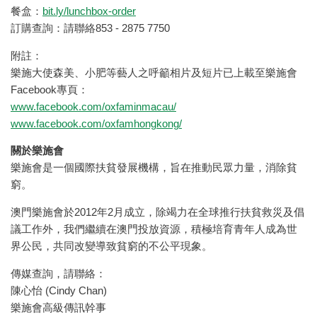
餐盒：
bit.ly/lunchbox-order
訂購查詢：請聯絡853 - 2875 7750
附註：
樂施大使森美、小肥等藝人之呼籲相片及短片已上載至樂施會
Facebook專頁：
www.facebook.com/oxfaminmacau/
www.facebook.com/oxfamhongkong/
關於樂施會
樂施會是一個國際扶貧發展機構，旨在推動民眾力量，消除貧
窮。
澳門樂施會於2012年2月成立，除竭力在全球推行扶貧救災及倡
議工作外，我們繼續在澳門投放資源，積極培育青年人成為世
界公民，共同改變導致貧窮的不公平現象。
傳媒查詢，請聯絡：
陳心怡 (Cindy Chan)
樂施會高級傳訊幹事