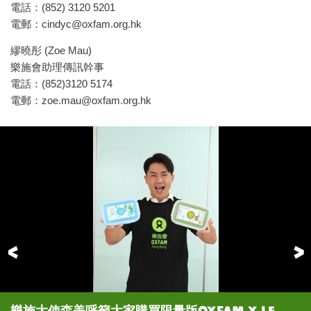
電話：(852) 3120 5201
電郵：
cindyc@oxfam.org.hk
繆曉彤 (Zoe Mau)
樂施會助理傳訊幹事
電話：(852)3120 5174
電郵：
zoe.mau@oxfam.org.hk
Previous
樂施大使森美呼籲大家購買限量版Oxfam x Le
JW王灝兒已經網上預訂了數個環保餐盒，等你一齊
樂施大使小肥多年支持樂施會扶貧工作，今次義賣都
酒店達人Jeffery黎學勤力行減塑，外出工作時經常
慧敏哥Vivian最喜歡樂施會「擁抱小綿羊版」藍色
環保餐盒每個售價80元，有綠色的「小王子遊歷
「限量版Oxfam x Le Petit Prince摺疊式環保餐