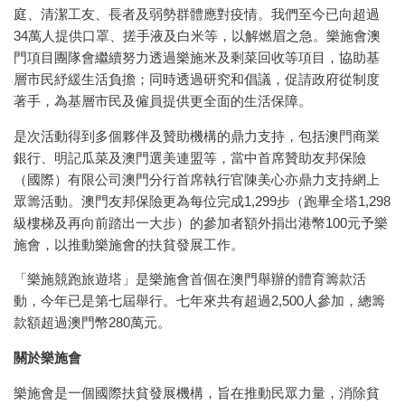
庭、清潔工友、長者及弱勢群體應對疫情。我們至今已向超過
34萬人提供口罩、搓手液及白米等，以解燃眉之急。樂施會澳
門項目團隊會繼續努力透過樂施米及剩菜回收等項目，協助基
層市民紓緩生活負擔；同時透過研究和倡議，促請政府從制度
著手，為基層市民及僱員提供更全面的生活保障。
是次活動得到多個夥伴及贊助機構的鼎力支持，包括澳門商業
銀行、明記瓜菜及澳門選美連盟等，當中首席贊助友邦保險
（國際）有限公司澳門分行首席執行官陳美心亦鼎力支持網上
眾籌活動。澳門友邦保險更為每位完成1,299步（跑畢全塔1,298
級樓梯及再向前踏出一大步）的參加者額外捐出港幣100元予樂
施會，以推動樂施會的扶貧發展工作。
「樂施競跑旅遊塔」是樂施會首個在澳門舉辦的體育籌款活
動，今年已是第七屆舉行。七年來共有超過2,500人參加，總籌
款額超過澳門幣280萬元。
關於樂施會
樂施會是一個國際扶貧發展機構，旨在推動民眾力量，消除貧