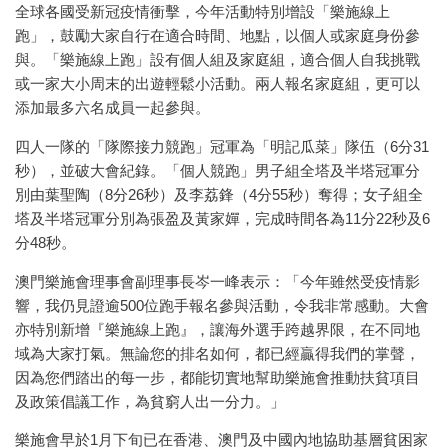
全球各國受新冠疫情衝擊，今年活動特別增設「樂施線上
跑」，鼓勵大家自行在適合時間、地點，以個人或家庭身份參
與。「樂施線上跑」設有個人組及家庭組，適合個人自我挑戰
或一家大小周末的出遊輕鬆小活動。兩人報名家庭組，更可以
添加最多六名成員一起參與。
四人一隊的「隊際接力競跑」冠軍為「明記瓜菜」隊伍（6分31
秒），並破大會紀錄。「個人競跑」男子組全塔及半塔冠軍分
別由葉聖陶（8分26秒）及李荔鋒（4分55秒）奪得；女子組全
塔及半塔冠軍分別為張盈及黃家嬋，完成時間各為11分22秒及6
分48秒。
澳門樂施會理事會副理事長岑一峰表示：「今年雖然受疫情影
響，我仍見證逾500位跑手報名參與活動，令我非常感動。大會
亦特別新增『樂施線上跑』，讓海外選手跨越界限，在不同地
域為大家打氣。無論您的排名如何，都已經贏得我們的掌聲，
因為您們踏出的每一步，都能切實地幫助樂施會推動扶貧項目
及政策倡議工作，為貧窮人出一分力。」
樂施會早於1月下旬已在香港、澳門及中國內地協助基層貧困家