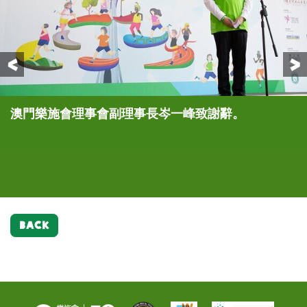
Previous
澳門樂施會理事會副理事長岑一峰致謝辭。
友邦保險（國際）有限公司澳門分行首席執行官陳美
澳門選美連盟今年組隊參加「隊際接力競跑」。
「隊際接力競跑」由「明記瓜菜」隊伍以6分31秒跑
「個人競跑」男子組全塔61層冠軍由葉聖陶奪得，以
「個人競跑」女子組全塔61層冠軍由張盈奪得，以11
「個人競跑」女子組全塔61層冠軍由張盈奪得，以11
「個人競跑」男女子組半塔31層冠軍分別由李荔鋒及
友邦保險（國際）有限公司澳門分行首席執行官陳美
樂施競跑旅遊塔」圓滿結束，樂施會代表、一眾嘉賓
心，不單止招募同事參加競跑，亦鼎力支持網上眾籌
畢全程，勇奪冠軍。
8分26秒完成賽事。
分22秒完成賽事。
分22秒完成賽事。
黃家嬋奪得，以4分55秒及6分48秒完成賽事。
心頒發最高籌款獎予得獎者。
及各得獎者一同合照。
活動，藉此積極助大家活出「健康長久好生活」。圖
為友邦保險（國際）有限公司澳門分行的團體照。
BACK