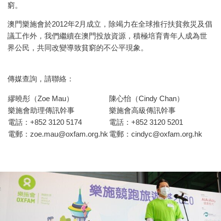
窮。
澳門樂施會於2012年2月成立，除竭力在全球推行扶貧救災及倡
議工作外，我們繼續在澳門投放資源，積極培育青年人成為世
界公民，共同改變導致貧窮的不公平現象。
傳媒查詢，請聯絡：
繆曉彤（Zoe Mau）
陳心怡（Cindy Chan）
樂施會助理傳訊幹事
樂施會高級傳訊幹事
電話：+852 3120 5174
電話：+852 3120 5201
電郵：
zoe.mau@oxfam.org.hk
電郵：
cindyc@oxfam.org.hk