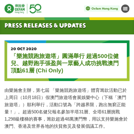
Oxfam Hong Kong
Menu
Start main content
Press Releases & Updates
20 OCT 2020
「樂施競跑旅遊塔」圓滿舉行 超過500位健
兒、越野跑手張盈與一眾藝人成功挑戰澳門
頂點61層 (Chi Only)
由樂施會主辦，第七屆 「樂施競跑旅遊塔」體育籌款活動已於
上周日（10月18日）假澳門旅遊塔會展娛樂中心（下稱「澳門
旅遊塔」）順利舉行，活動口號為「跨越界限，跑出無窮正能
量！」。超過500名健兒報名參加半塔31層、全塔61層挑戰
1,298級樓梯的賽事，籌款超過48萬澳門幣，用以支持樂施會於
澳門、香港及世界各地的扶貧救災及發展倡議工作。