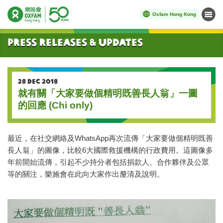
Oxfam Hong Kong
Menu
Start main content
Press Releases & Updates
28 DEC 2018
就有關「大家要做個精明既善長人翁」一圖
的回應 (Chi only)
最近，在社交網絡及WhatsApp再次流傳「大家要做個精明既善
長人翁」的圖像，比較6大國際救援機構的行政費用。這圖像多
年前開始流傳，引起不少持分者包括捐款人、合作夥伴及公眾
等的關注，樂施會在此向大家作出釐清及說明。