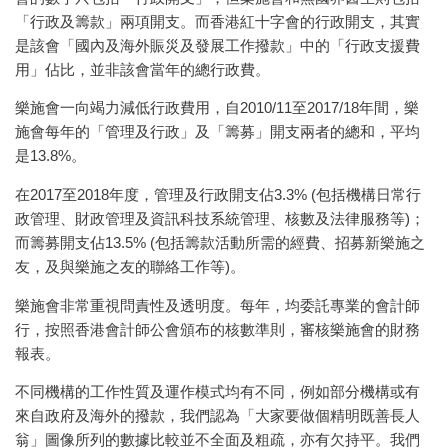
「行政及籌款」兩項開支。而香港紅十字會的行政開支，其實
是該會「國內及海外賑災及發展工作撥款」中的「行政支援費
用」佔比，並非該會當年的總行政費。
樂施會一向竭力減低行政費用，自2010/11至2017/18年間，樂
施會每年的「管理及行政」及「籌募」開支兩者的總和，平均
是13.8%。
在2017至2018年度，管理及行政開支佔3.3% (包括機構日常行
政管理、財政管理及資訊科技系統管理、核數及法律服務等)；
而籌募開支佔13.5% (包括籌款活動所需的經費、招募新樂施之
友，及與樂施之友的聯絡工作等)。
樂施會非常重視問責性及透明度。每年，均委託專業的會計師
行，按照香港會計師公會頒布的核數準則，審核樂施會的財務
報表。
不同機構的工作性質及運作模式均有不同，例如部分機構或有
來自政府及海外的撥款，我們認為「大家要做個精明既善長人
翁」圖像所列的數據比較並不全面及粗疏，亦有欠持平。我們