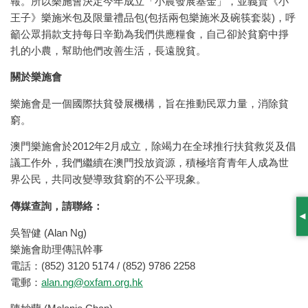
報。所以樂施會決定今年成立「小農發展基金」，並義賣《小
王子》樂施米包及限量禮品包(包括兩包樂施米及碗筷套裝)，呼
籲公眾捐款支持每日辛勤為我們供應糧食，自己卻於貧窮中掙
扎的小農，幫助他們改善生活，長遠脫貧。
關於樂施會
樂施會是一個國際扶貧發展機構，旨在推動民眾力量，消除貧
窮。
澳門樂施會於2012年2月成立，除竭力在全球推行扶貧救災及倡
議工作外，我們繼續在澳門投放資源，積極培育青年人成為世
界公民，共同改變導致貧窮的不公平現象。
傳媒查詢，請聯絡：
S
吳智健 (Alan Ng)
樂施會助理傳訊幹事
電話：(852) 3120 5174 / (852) 9786 2258
電郵：
alan.ng@oxfam.org.hk