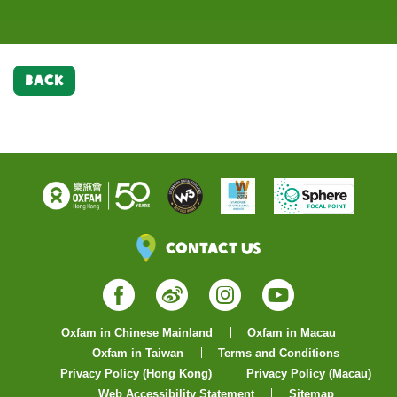
滴。
BACK
Contact Us
Facebook
Weibo
Instagram
YouTube
Oxfam in Chinese Mainland
Oxfam in Macau
Oxfam in Taiwan
Terms and Conditions
Privacy Policy (Hong Kong)
Privacy Policy (Macau)
Web Accessibility Statement
Sitemap