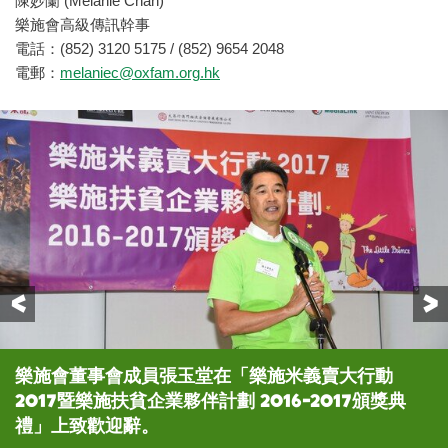
陳妙蘭 (Melanie Chan)
樂施會高級傳訊幹事
電話：(852) 3120 5175 / (852) 9654 2048
電郵：
melaniec@oxfam.org.hk
Previous
樂施會董事會成員張玉堂在「樂施米義賣大行動
(右至左) 澳門演藝人協會副會長陳慧敏、常務理事蘇
樂施會董事會成員張玉堂(中)與嘉賓們合照。
樂施會董事會成員張玉堂(第三排中)與港澳贊助機
2017暨樂施扶貧企業夥伴計劃 2016-2017頒獎典
俏慧、澳門選美連盟秘書長葉沛文以及澳門演藝人協
構、夥伴團體及義工朋友合照。
禮」上致歡迎辭。
會秘書長黃嘉雯，向大家分享他們義賣樂施米的點