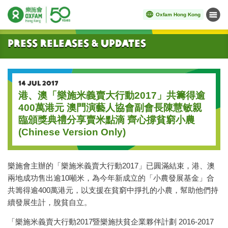
Oxfam Hong Kong
Menu
Start main content
Press Releases & Updates
14 JUL 2017
港、澳「樂施米義賣大行動2017」共籌得逾
400萬港元 澳門演藝人協會副會長陳慧敏親
臨頒獎典禮分享賣米點滴 齊心撐貧窮小農
(Chinese Version Only)
樂施會主辦的「樂施米義賣大行動2017」已圓滿結束，港、澳
兩地成功售出逾10噸米，為今年新成立的「小農發展基金」合
共籌得逾400萬港元，以支援在貧窮中掙扎的小農，幫助他們持
續發展生計，脫貧自立。
「樂施米義賣大行動2017暨樂施扶貧企業夥伴計劃 2016-2017