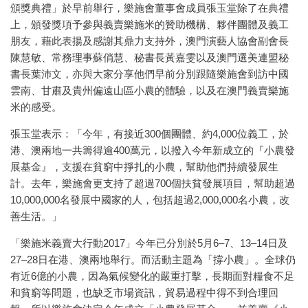
頒獎典禮」於早前舉行，樂施會董事會成員張玉堂除了在典禮
上，頒發獎項予參與義賣樂施米的贊助機構、夥伴團體及義工
朋友，藉此表揚及感謝其鼎力支持外，澳門演藝人協會副會長
陳慧敏、常務理事蘇俏慧、秘書長黃嘉雯以及澳門選美連盟秘
書長葉沛文，亦與大家分享他們早前分別跟隨樂施會到訪中國
雲南、甘肅及貴州偏遠山區小農的體驗，以及在澳門義賣樂施
米的感受。
張玉堂表示：「今年，有接近300個團體、約4,000位義工，於
港、澳兩地一共籌得逾400萬元，以撥入今年新成立的『小農發
展基金』，支援在貧窮中掙扎的小農，幫助他們持續發展生
計。去年，樂施會更支持了超過700個扶貧發展項目，幫助超過
10,000,000名發展中國家的人，包括超過2,000,000名小農，改
善生活。」
「樂施米義賣大行動2017」今年已分別於5月6–7、13–14日及
27–28日在港、澳兩地舉行。而活動主題為「撐小農」。全球仍
有近6億的小農，因為氣候變化的嚴重打擊，長期面對糧食不足
和貧窮等問題，也缺乏市場資訊，貿易過程中得不到合理回