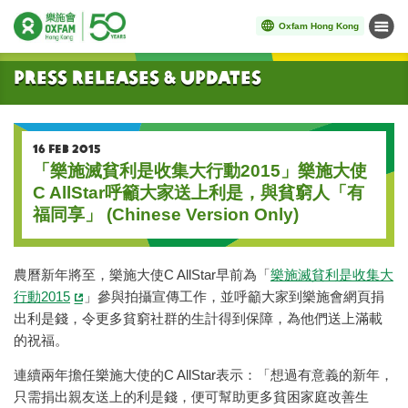
Oxfam Hong Kong
Menu
Start main content
Press Releases & Updates
16 FEB 2015
「樂施滅貧利是收集大行動2015」樂施大使
C AllStar呼籲大家送上利是，與貧窮人「有
福同享」 (Chinese Version Only)
農曆新年將至，樂施大使C AllStar早前為「
樂施滅貧利是收集大
行動2015
」參與拍攝宣傳工作，並呼籲大家到樂施會網頁捐
出利是錢，令更多貧窮社群的生計得到保障，為他們送上滿載
的祝福。
連續兩年擔任樂施大使的C AllStar表示：「想過有意義的新年，
只需捐出親友送上的利是錢，便可幫助更多貧困家庭改善生