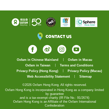
Contact Us
Facebook
Weibo
Instagram
YouTube
Oxfam in Chinese Mainland
Oxfam in Macau
Oxfam in Taiwan
Terms and Conditions
Privacy Policy (Hong Kong)
Privacy Policy (Macau)
Web Accessibility Statement
Sitemap
©2026 Oxfam Hong Kong. All rights reserved.
Oxfam Hong Kong is incorporated in Hong Kong as a company limited
by guarantee
and is a tax-exempt charity (IR File No.: 91/2674)
Oxfam Hong Kong is an Affiliate of the Oxfam International
Confederation