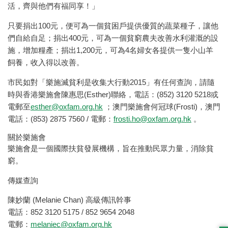
活，齊與他們有福同享！」
只要捐出100元，便可為一個貧困戶提供優質的蔬菜種子，讓他
們自給自足；捐出400元，可為一個貧窮農夫改善水利灌溉的設
施，增加糧產；捐出1,200元，可為4名婦女各提供一隻小山羊
飼養，收入得以改善。
市民如對「樂施滅貧利是收集大行動2015」有任何查詢，請隨
時與香港樂施會陳惠思(Esther)聯絡，電話：(852) 3120 5218或
電郵至
esther@oxfam.org.hk
；澳門樂施會何冠球(Frosti)，澳門
電話：(853) 2875 7560 / 電郵：
frosti.ho@oxfam.org.hk
。
關於樂施會
樂施會是一個國際扶貧發展機構，旨在推動民眾力量，消除貧
窮。
傳媒查詢
陳妙蘭 (Melanie Chan) 高級傳訊幹事
電話：852 3120 5175 / 852 9654 2048
電郵：
melaniec@oxfam.org.hk