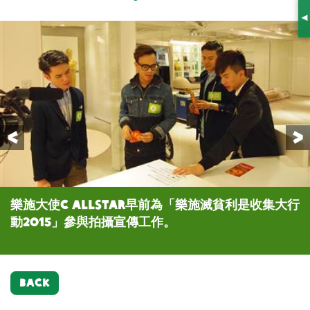
S
Previous
樂施大使C AllStar早前為「樂施滅貧利是收集大行
樂施大使C AllStar呼籲大家支持「樂施滅貧利是收
樂施大使C AllStar呼籲大家支持「樂施滅貧利是收
樂施大使C AllStar呼籲大家捐出利是錢，為貧窮人
動2015」參與拍攝宣傳工作。
集大行動2015」。
集大行動2015」。
送上滿載的祝福。
BACK