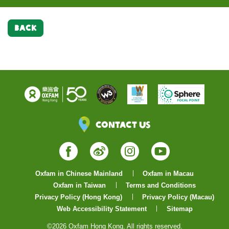
BACK
Contact Us
Facebook
Weibo
Instagram
YouTube
Oxfam in Chinese Mainland
Oxfam in Macau
Oxfam in Taiwan
Terms and Conditions
Privacy Policy (Hong Kong)
Privacy Policy (Macau)
Web Accessibility Statement
Sitemap
©2026 Oxfam Hong Kong. All rights reserved.