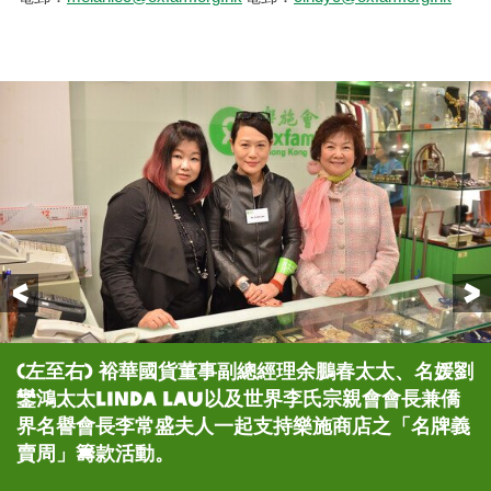
Previous
(左至右) 裕華國貨董事副總經理余鵬春太太、名媛劉
名媛劉鑾鴻太太Linda Lau呼籲市民支持她手中的
世界李氏宗親會會長兼僑界名譽會長李常盛夫人呼籲
裕華國貨董事副總經理余鵬春太太呼籲市民支持她手
名媛劉鑾鴻太太Linda Lau與義工朋友們於收銀處
裕華國貨董事副總經理余鵬春太太 (左一)、樂施會董
很多市民踴躍支持中環樂施商店舉行之「名牌義賣
鑾鴻太太Linda Lau以及世界李氏宗親會會長兼僑
Miu Miu名貴手袋 (折實價港幣3,800元)，為樂施
市民支持她手中的Moschino名貴外套 (折實價港
中的Chanel名貴手袋 (折實價港幣2,000元)，為樂
幫忙打點。
事會成員何信先生 (左四)、名媛劉鑾鴻太太Linda
周」籌款活動。
界名譽會長李常盛夫人一起支持樂施商店之「名牌義
商店籌款。
幣1,800元)，為樂施商店籌款。
施商店籌款。
Lau (左五)、樂施商店顧問Anne (右四)、樂施會香
賣周」籌款活動。
港部總監蕭美娟女士 (右一) 與義工朋友們合照。