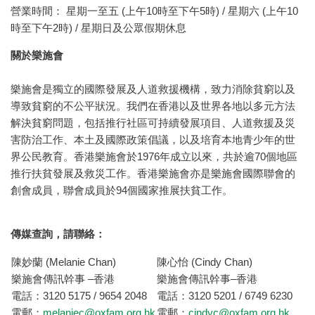
營業時間： 星期一至五 (上午10時至下午5時) / 星期六 (上午10
時至下午2時) / 星期日及公眾假期休息
關於樂施會
樂施會是獨立的國際發展及人道救援機構，致力消除貧窮以及
導致貧窮的不公平狀況。我們在香港以及世界各地以多元方法
解決貧窮問題，包括推行社區可持續發展項目、人道救援及災
害防治工作、本土及國際政策倡議，以及培育本地青少年的世
界公民教育。香港樂施會於1976年成立以來，共於逾70個地區
推行扶貧發展及救災工作。香港樂施會亦是樂施會國際聯會的
創會成員，聯會成員於94個國家推展扶貧工作。
傳媒查詢，請聯絡：
陳妙蘭 (Melanie Chan)
陳心怡 (Cindy Chan)
樂施會傳訊幹事 –香港
樂施會傳訊幹事–香港
電話：3120 5175 / 9654 2048
電話：3120 5201 / 6749 6230
電郵：
melaniec@oxfam.org.hk
電郵：
cindyc@oxfam.org.hk