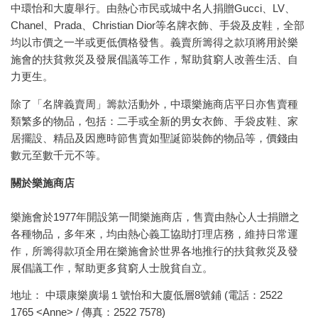
中環怡和大廈舉行。由熱心市民或城中名人捐贈Gucci、LV、
Chanel、Prada、Christian Dior等名牌衣飾、手袋及皮鞋，全部
均以市價之一半或更低價格發售。義賣所籌得之款項將用於樂
施會的扶貧救災及發展倡議等工作，幫助貧窮人改善生活、自
力更生。
除了「名牌義賣周」籌款活動外，中環樂施商店平日亦售賣種
類繁多的物品，包括：二手或全新的男女衣飾、手袋皮鞋、家
居擺設、精品及因應時節售賣如聖誕節裝飾的物品等，價錢由
數元至數千元不等。
關於樂施商店
樂施會於1977年開設第一間樂施商店，售賣由熱心人士捐贈之
各種物品，多年來，均由熱心義工協助打理店務，維持日常運
作，所籌得款項全用在樂施會於世界各地推行的扶貧救災及發
展倡議工作，幫助更多貧窮人士脫貧自立。
地址： 中環康樂廣場１號怡和大廈低層8號鋪 (電話：2522
1765 <Anne> / 傳真：2522 7578)