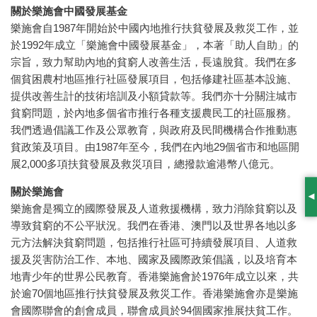
關於樂施會中國發展基金
樂施會自1987年開始於中國內地推行扶貧發展及救災工作，並
於1992年成立「樂施會中國發展基金」，本著「助人自助」的
宗旨，致力幫助內地的貧窮人改善生活，長遠脫貧。我們在多
個貧困農村地區推行社區發展項目，包括修建社區基本設施、
提供改善生計的技術培訓及小額貸款等。我們亦十分關注城市
貧窮問題，於內地多個省市推行各種支援農民工的社區服務。
我們透過倡議工作及公眾教育，與政府及民間機構合作推動惠
貧政策及項目。由1987年至今，我們在內地29個省市和地區開
展2,000多項扶貧發展及救災項目，總撥款逾港幣八億元。
關於樂施會
S
樂施會是獨立的國際發展及人道救援機構，致力消除貧窮以及
導致貧窮的不公平狀況。我們在香港、澳門以及世界各地以多
元方法解決貧窮問題，包括推行社區可持續發展項目、人道救
援及災害防治工作、本地、國家及國際政策倡議，以及培育本
地青少年的世界公民教育。香港樂施會於1976年成立以來，共
於逾70個地區推行扶貧發展及救災工作。香港樂施會亦是樂施
會國際聯會的創會成員，聯會成員於94個國家推展扶貧工作。