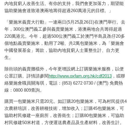
內地貧窮人改善生活。有你的支持，我們會更加落力，期望能
協助樂施會達致港澳兩地籌得超過260萬港元的目標。」
「樂施米義賣大行動」一連兩日(5月25及26日)在澳門舉行。去
年，300位澳門義工參與義賣樂施米，港澳兩地合共籌得超過
220萬港元。今年，超過500位澳門義工於澳門半島及氹仔20多
個地點義賣樂施米，動用了2噸、共2萬包樂施米，為「樂施會
中國發展基金」籌款，協助內地貧窮人士重整生計、自力更
生。
除街頭的義賣攤檔外，今年更增設網上訂購樂施米服務，以便
公眾訂購。詳情請參閱
http://www.oxfam.org.hk/cdf2013
，或聯
絡樂施會職員關海琪，電話：(853) 6272 0730 / (澳門) 免費熱
線：0800 809查詢。
購買一包樂施米只需20元。如訂購20包樂施米，可為村民提供4
次農耕培訓，改善耕種技術，增加收入；訂購45包樂施米，可
協助村民修建一座廁所，改善衛生；訂購80包樂施米，可協助
村民修建50米村道，方便運送農產品及生產材料，改善生計。