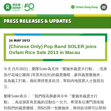
Oxfam Hong Kong
Menu
Start main content
Press Releases & Updates
26 MAY 2013
(Chinese Only) Pop Band SOLER joins
Oxfam Rice Sale 2013 in Macau
今天 (5月26日)，樂隊Soler為支持「樂施米義賣大行動」，現身
氹仔花城公園側 (哥英布拉街)的義賣攤檔，參與義賣樂施米，
並為義工打氣，藉此籌得更多款項，幫助內地貧窮人士脫貧自
立。
樂隊Soler表示：「我們很高興參與今年『樂施米義賣大行
動』，為這個富有意義的活動出一分力。希望各位澳門朋友能
到我們的義賣攤檔，用$20買一包樂施米，籌得款項將可以幫助