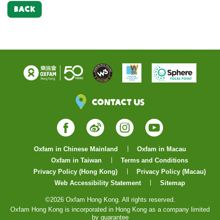
BACK
Contact Us
Facebook
Weibo
Instagram
YouTube
Oxfam in Chinese Mainland
Oxfam in Macau
Oxfam in Taiwan
Terms and Conditions
Privacy Policy (Hong Kong)
Privacy Policy (Macau)
Web Accessibility Statement
Sitemap
©2026 Oxfam Hong Kong. All rights reserved.
Oxfam Hong Kong is incorporated in Hong Kong as a company limited
by guarantee