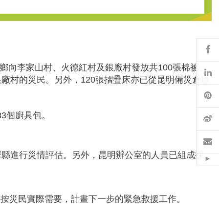
Fa
鄉向李家山村、火德紅村及銀廠村發放共100張棉被、
Li
和銀廠村的災民。另外，120張摺疊床亦已從昆明備災倉庫
Pi
33個廚具包。
W
Em
澤縣進行災情評估。另外，昆明辦公室的人員已組成採
Hid
將按災民實際需要，計畫下一步的緊急救援工作。