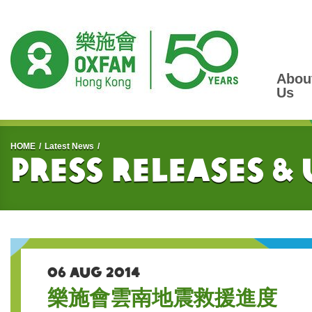
Abou
Us
Start main content
HOME
Latest News
Press Releases &
06 AUG 2014
樂施會雲南地震救援進度