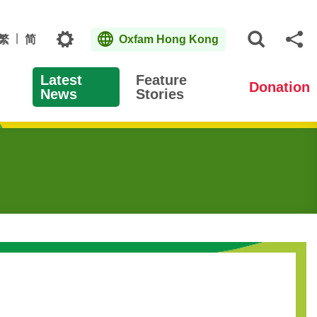
Topics
繁
简
Oxfam Hong Kong
Open S
Sh
Latest
Feature
Donation
News
Stories