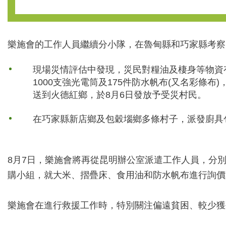
樂施會的工作人員繼續分小隊，在魯甸縣和巧家縣考察
現場災情評估中發現，災民對糧油及棲身等物資
1000支強光電筒及175件防水帆布(又名彩條
送到火德紅鄉，於8月6日發放予受災村民。
在巧家縣新店鄉及包穀堖鄉多條村子，派發廚具包
8月7日，樂施會將再從昆明辦公室派遣工作人員，分
購小組，就大米、摺疊床、食用油和防水帆布進行詢價
樂施會在進行救援工作時，特別關注偏遠貧困、較少獲