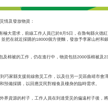
災情及發放物資：
有極大需求，前線工作人員已於8月5日，在魯甸縣火德紅
布)，並把在就近採購的18000個方便麵，發放予李家山村
及棉被的工作，仍在進行中，物資包括2000張棉被及2
別到巧家縣支援前線救災工作，以及往另一災區曲靖市會
和預備採購，以回應災民對糧食及棲身的臨時需求。
外界資源的村子，工作人員在到達受災的偏遠村子後，