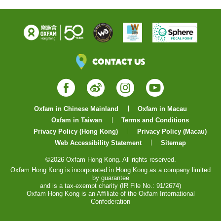
Contact Us
Facebook
Weibo
Instagram
YouTube
Oxfam in Chinese Mainland
Oxfam in Macau
Oxfam in Taiwan
Terms and Conditions
Privacy Policy (Hong Kong)
Privacy Policy (Macau)
Web Accessibility Statement
Sitemap
©2026 Oxfam Hong Kong. All rights reserved.
Oxfam Hong Kong is incorporated in Hong Kong as a company limited
by guarantee
and is a tax-exempt charity (IR File No.: 91/2674)
Oxfam Hong Kong is an Affiliate of the Oxfam International
Confederation