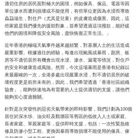
適切住房的居民面對極大的困境，例如傢具、傢品、電器等因
單位滲水而遭到損壞或不能使用，有些單位更因為水浸而導致
蟲蝨滋生，對住戶（尤其是兒童）的皮膚造成傷害。因此，這
些家庭是我們優先的援助對象，並希望透過這項撥款，能紓緩
他們的困境和降低安全風險，盡快恢復正常生活。」
近年香港的極端天氣事件越來越頻繁，對基層人士的生活造成
嚴重影響。根據過往的經驗，每逢出現颱風或暴雨，劏房、板
房等不適切居所有機會出現水浸、滲水、漏電等情況，對住戶
的安全和健康造成風險。然而，今次這場暴雨是香港有紀錄以
來最嚴峻的一次，全港多處出現嚴重水浸，對不適切居所的破
壞程度更是前所未有的，因此，我們希望透過「香港社區組織
協會」，能夠快速地為有需要的人士提供適切的支援，讓他們
能夠安心度過難關。
針對是次突發性的惡劣天氣帶來的即時影響，我們計劃為100個
居住於深水埗、油尖旺及觀塘區等舊區的低收入人士或家庭、
長者家庭、單親家庭等，提供即時支援，包括：一次性緊急維
修及防滲小型工程、更換因暴雨導致損壞不能使用的傢具、傢