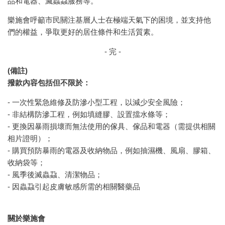
品和電器、滅蟲蝨服務等。
樂施會呼籲市民關注基層人士在極端天氣下的困境，並支持他
們的權益，爭取更好的居住條件和生活質素。
- 完 -
(備註)
撥款內容包括但不限於：
- 一次性緊急維修及防滲小型工程，以減少安全風險；
- 非結構防滲工程，例如填縫膠、設置擋水條等；
- 更換因暴雨損壞而無法使用的傢具、傢品和電器（需提供相關
相片證明）；
- 購買預防暴雨的電器及收納物品，例如抽濕機、風扇、膠箱、
收納袋等；
- 風季後滅蟲蝨、清潔物品；
- 因蟲蝨引起皮膚敏感所需的相關醫藥品
關於樂施會