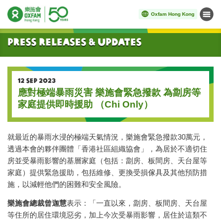
Oxfam Hong Kong
Menu
Start main content
Press Releases & Updates
12 SEP 2023
應對極端暴雨災害 樂施會緊急撥款 為劏房等
家庭提供即時援助 （Chi Only）
就最近的暴雨水浸的極端天氣情況，樂施會緊急撥款30萬元，
透過本會的夥伴團體「香港社區組織協會」，為居於不適切住
房並受暴雨影響的基層家庭（包括：劏房、板間房、天台屋等
家庭）提供緊急援助，包括維修、更換受損傢具及其他預防措
施，以減輕他們的困難和安全風險。
樂施會總裁曾迦慧
表示：「一直以來，劏房、板間房、天台屋
等住所的居住環境惡劣，加上今次受暴雨影響，居住於這類不