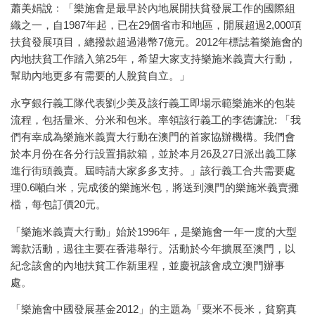
蕭美娟說﹕「樂施會是最早於內地展開扶貧發展工作的國際組
織之一，自1987年起，已在29個省市和地區，開展超過2,000項
扶貧發展項目，總撥款超過港幣7億元。2012年標誌着樂施會的
內地扶貧工作踏入第25年，希望大家支持樂施米義賣大行動，
幫助內地更多有需要的人脫貧自立。」
永亨銀行義工隊代表劉少美及該行義工即場示範樂施米的包裝
流程，包括量米、分米和包米。率領該行義工的李德濂說: 「我
們有幸成為樂施米義賣大行動在澳門的首家協辦機構。我們會
於本月份在各分行設置捐款箱，並於本月26及27日派出義工隊
進行街頭義賣。屆時請大家多多支持。」該行義工合共需要處
理0.6噸白米，完成後的樂施米包，將送到澳門的樂施米義賣攤
檔，每包訂價20元。
「樂施米義賣大行動」始於1996年，是樂施會一年一度的大型
籌款活動，過往主要在香港舉行。活動於今年擴展至澳門，以
紀念該會的內地扶貧工作新里程，並慶祝該會成立澳門辦事
處。
「樂施會中國發展基金2012」的主題為「粟米不長米，貧窮真