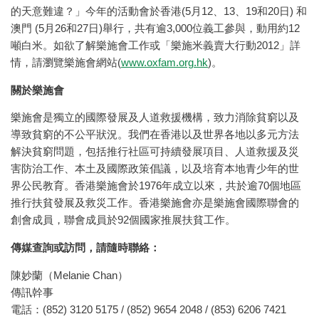
的天意難違？」今年的活動會於香港(5月12、13、19和20日) 和
澳門 (5月26和27日)舉行，共有逾3,000位義工參與，動用約12
噸白米。如欲了解樂施會工作或「樂施米義賣大行動2012」詳
情，請瀏覽樂施會網站(
www.oxfam.org.hk
)。
關於樂施會
樂施會是獨立的國際發展及人道救援機構，致力消除貧窮以及
導致貧窮的不公平狀況。我們在香港以及世界各地以多元方法
解決貧窮問題，包括推行社區可持續發展項目、人道救援及災
害防治工作、本土及國際政策倡議，以及培育本地青少年的世
界公民教育。香港樂施會於1976年成立以來，共於逾70個地區
推行扶貧發展及救災工作。香港樂施會亦是樂施會國際聯會的
創會成員，聯會成員於92個國家推展扶貧工作。
傳媒查詢或訪問，請隨時聯絡：
陳妙蘭（Melanie Chan）
傳訊幹事
電話：(852) 3120 5175 / (852) 9654 2048 / (853) 6206 7421