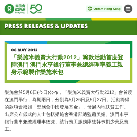
Oxfam Hong Kong
Menu
Start main content
Press Releases & Updates
06 MAY 2012
「樂施米義賣大行動2012」籌款活動首度登
陸澳門 澳門永亨銀行董事兼總經理率義工親
身示範製作樂施米包
樂施會於5月6日(今日)公布，「樂施米義賣大行動2012」會首度
在澳門舉行，為期兩日，分別為5月26日及5月27日。活動籌得
的款項會撥歸「樂施會中國發展基金」，發展內地扶貧工作。
出席公布儀式的人士包括樂施會香港部總監蕭美娟、澳門永亨
銀行董事兼總經理李德濂、該行義工服務隊總幹事劉少美及義
工。