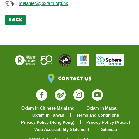
電郵：
melaniec@oxfam.org.hk
BACK
Contact Us
Facebook
Weibo
Instagram
YouTube
Oxfam in Chinese Mainland
Oxfam in Macau
Oxfam in Taiwan
Terms and Conditions
Privacy Policy (Hong Kong)
Privacy Policy (Macau)
Web Accessibility Statement
Sitemap