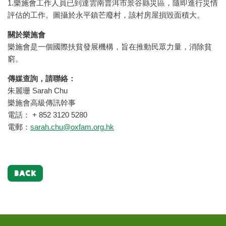
1.樂施會工作人員已到達雲南普洱市景谷縣災區，隨即進行災情
評估的工作。圖攝於永平鎮芒廢村，該村房屋損毀面積大。
關於樂施會
樂施會是一個國際扶貧發展機構，旨在推動民眾力量，消除貧
窮。
傳媒查詢，請聯絡：
朱麗珊 Sarah Chu
樂施會高級傳訊幹事
電話： + 852 3120 5280
電郵：
sarah.chu@oxfam.org.hk
BACK