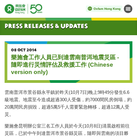
Oxfam Hong Kong
Menu
Start main content
Press Releases & Updates
08 OCT 2014
樂施會工作人員已到達雲南普洱地震災區 -
隨即進行災情評估及救援工作 (Chinese
version only)
雲南普洱市景谷縣永平鎮於昨天(10月7日)晚上9時49分發生6.6
級地震。地震至今造成超過300人受傷，約7000間民房倒塌，約
20萬間民房損毀，超過5萬5千人需要緊急轉移，超過12萬人受
災。
樂施會昆明辦公室三名工作人員於今天(10月8日)清晨啟程前往
災區，已於中午到達普洱市景谷縣災區，隨即與雲南的項目夥