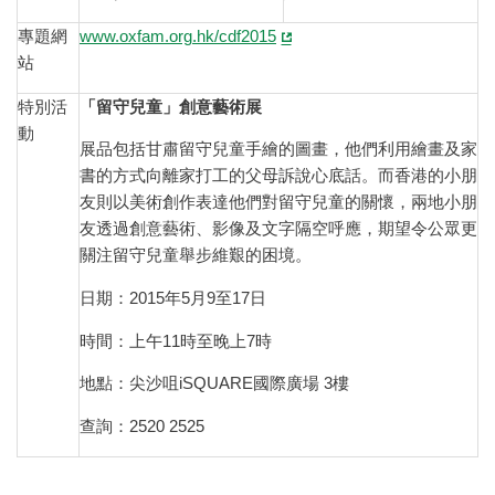
專題網
www.oxfam.org.hk/cdf2015
站
特別活
「留守兒童」創意藝術展
動
展品包括甘肅留守兒童手繪的圖畫，他們利用繪畫及家
書的方式向離家打工的父母訴說心底話。而香港的小朋
友則以美術創作表達他們對留守兒童的關懷，兩地小朋
友透過創意藝術、影像及文字隔空呼應，期望令公眾更
關注留守兒童舉步維艱的困境。
日期：2015年5月9至17日
時間：上午11時至晚上7時
地點：尖沙咀iSQUARE國際廣場 3樓
查詢：2520 2525