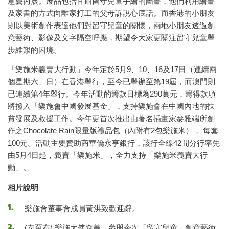
意藝術展。展品包括甘肅留守兒童手繪的圖畫，他們利用繪畫
及家書的方式向離家打工的父母訴說心底話。而香港的小朋友
則以美術創作表達他們對留守兒童的關懷，兩地小朋友透過創
意藝術、影像及文字隔空呼應，期望令大家更關注留守兒童舉
步維艱的困境。
「樂施米義賣大行動」今年定於5月9、10、16及17日（連續兩
個星期六、日）在香港舉行，至今已舉辦至第19屆，而澳門則
已連續第4年舉行。今年活動的籌款目標為290萬元，籌得款項
將撥入「樂施會中國發展基金」，支持樂施會在中國內地的扶
貧發展及救援工作。今年更首次推出由著名插畫家麥雅端所創
作之Chocolate Rain限量版禮品包（內附有2包樂施米）， 每套
100元。活動主要贊助商華僑永亨銀行，該行全線42間分行率先
由5月4日起，義賣「樂施米」，全力支持「樂施米義賣大行
動」。
相片說明
樂施會董事會成員黃洪致歡迎辭。
(左至右) 樂施大使森美、參與今次「留守兒童」創意藝術