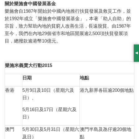
關於樂施會中國發展基金
樂施會自1987年開始於中國內地推行扶貧發展及救災工作，並
於1992年成立「樂施會中國發展基金」，本著「助人自助」的
宗旨，致力幫助內地的貧窮人改善生活，長遠脫貧。由1987年
至今，我們在內地29個省市和地區開展逾2,500項扶貧發展項
目，總撥款逾港幣10億元。
S
樂施米義賣大行動
2015
日期
地點
香港
5月9日及10日（星期六及
港九新界各區逾200個地點
日）、
5月16日及17日（星期六及
日）
澳門
5月30日及5月31日（星期六
澳門半島及氹仔逾20個地
及日）
點