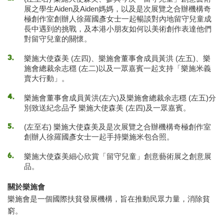
展之學生Aiden及Aiden媽媽，以及是次展覽之合辦機構奇
極創作室創辦人徐羅國彥女士一起暢談對內地留守兒童成
長中遇到的挑戰，及本港小朋友如何以美術創作表達他們
對留守兒童的關懷。
樂施大使森美 (左四)、樂施會董事會成員黃洪 (左五)、樂
施會總裁余志穩 (左二)以及一眾嘉賓一起支持「樂施米義
賣大行動」。
樂施會董事會成員黃洪(左六)及樂施會總裁余志穩 (左五)分
別致送紀念品予 樂施大使森美 (左四)及一眾嘉賓。
(左至右) 樂施大使森美及是次展覽之合辦機構奇極創作室
創辦人徐羅國彥女士一起手持樂施米包合照。
樂施大使森美細心欣賞「留守兒童」創意藝術展之創意展
品。
關於樂施會
樂施會是一個國際扶貧發展機構，旨在推動民眾力量，消除貧
窮。