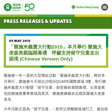
Oxfam Hong Kong
Menu
Start main content
Press Releases & Updates
09 MAY 2015
「樂施米義賣大行動2015」本月舉行 樂施大
使森美親臨開幕禮 呼籲支持留守兒童走出
困境 (Chinese Version Only)
樂施會一年一度的大型籌款活動「樂施米義賣大行動」將於本
月舉行，樂施會今天假尖沙咀iSQUARE國際廣場 3樓，舉行樂
施米義賣大行動暨「留守兒童」創意藝術展開幕禮。出席嘉賓
包括樂施會董事會成員黃洪、樂施會總裁余志穩及樂施大使森
美等。
今年活動主題為「留守兒童」– 那些父母離鄉進城打工、被迫留