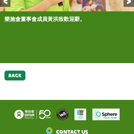
Previous
樂施會董事會成員黃洪致歡迎辭。
(左至右) 樂施大使森美、參與今次「留守兒童」創意
樂施大使森美 (左四)、樂施會董事會成員黃洪 (左
樂施會董事會成員黃洪(左六)及樂施會總裁余志穩
(左至右) 樂施大使森美及是次展覽之合辦機構奇極創
樂施大使森美細心欣賞「留守兒童」創意藝術展之創
藝術展之學生Aiden及Aiden媽媽，以及是次展覽之
五)、樂施會總裁余志穩 (左二)以及一眾嘉賓一起支
(左五)分別致送紀念品予 樂施大使森美 (左四)及一
作室創辦人徐羅國彥女士一起手持樂施米包合照。
意展品。
合辦機構奇極創作室創辦人徐羅國彥女士一起暢談對
持「樂施米義賣大行動」。
眾嘉賓。
內地留守兒童成長中遇到的挑戰，及本港小朋友如何
以美術創作表達他們對留守兒童的關懷。
BACK
Contact Us